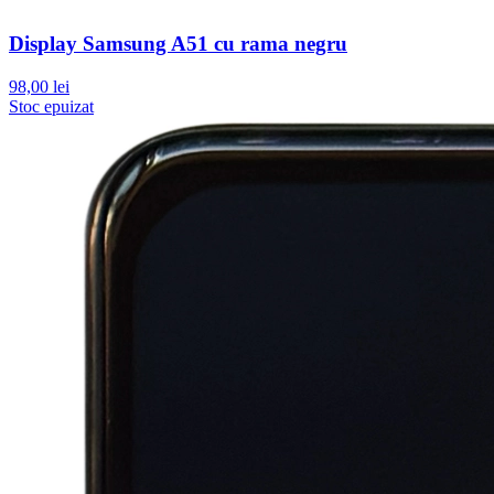
Display Samsung A51 cu rama negru
98,00 lei
Stoc epuizat