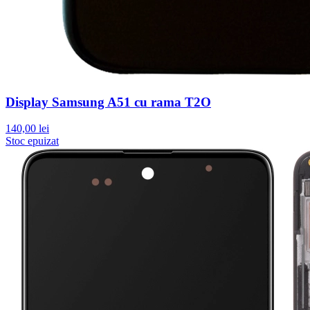
Display Samsung A51 cu rama T2O
140,00 lei
Stoc epuizat