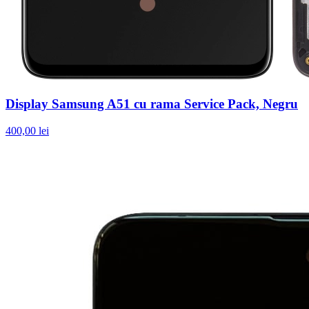
Display Samsung A51 cu rama Service Pack, Negru
400,00 lei