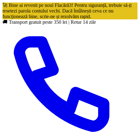
🚀 Bine ai revenit pe noul Flacără3! Pentru siguranță, trebuie să-ți
resetezi parola contului vechi. Dacă întâlnești ceva ce nu
funcționează bine, scrie-ne și rezolvăm rapid.
🚚 Transport gratuit peste 350 lei
|
Retur 14 zile