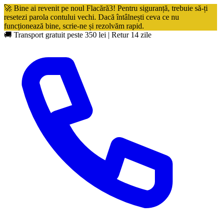
🚀 Bine ai revenit pe noul Flacără3! Pentru siguranță, trebuie să-ți
resetezi parola contului vechi. Dacă întâlnești ceva ce nu
funcționează bine, scrie-ne și rezolvăm rapid.
🚚 Transport gratuit peste 350 lei
|
Retur 14 zile