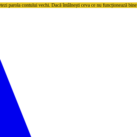
etezi parola contului vechi. Dacă întâlnești ceva ce nu funcționează bine