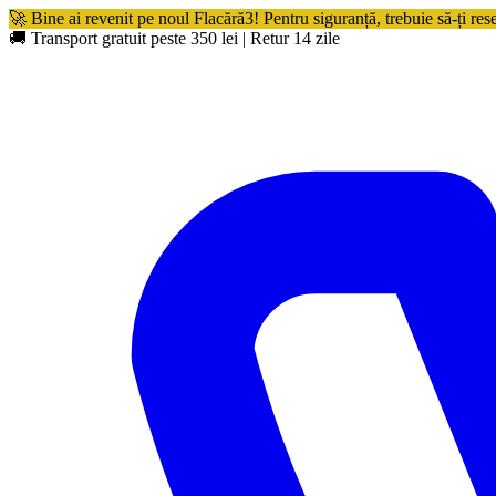
🚀 Bine ai revenit pe noul Flacără3! Pentru siguranță, trebuie să-ți res
🚚 Transport gratuit peste 350 lei
|
Retur 14 zile