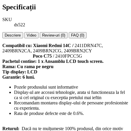
Specificații
SKU
ds522
Descriere
Video
Review-uri (0)
FAQ (0)
Compatibil cu: Xiaomi Redmi 14C /
2411DRN47C,
2409BRN2CA, 2409BRN2CG, 2409BRN2CY
Poco C75
/ 2410FPCC5G
Pachetul contine: 1 x Ansamblu LCD touch screen.
Rama: Cu rama pe negru
Tip display: LCD
Garantie: 6 luni.
Pozele produsului sunt informative
Display-ul are acceasi tehnologie, arata si functioneaza la fel
ca si cel original cu execeptia pretului mai ieftin
Recomandam montarea display-ului de persoane profesioniste
cu experienta.
Rata de produse defecte este de 0.6%.
Returul:
Dacă nu te mulțumeste 100% produsul, din orice motiv