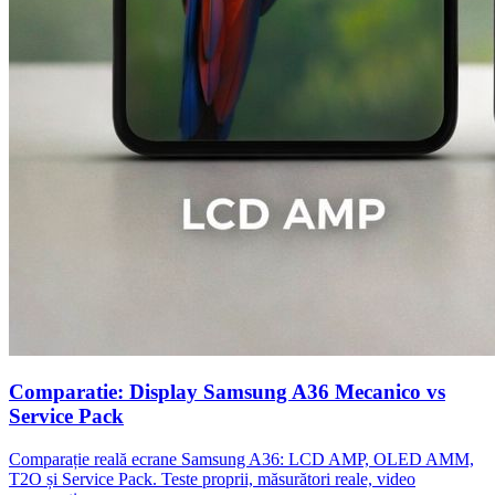
Comparatie: Display Samsung A36 Mecanico vs
Service Pack
Comparație reală ecrane Samsung A36: LCD AMP, OLED AMM,
T2O și Service Pack. Teste proprii, măsurători reale, video