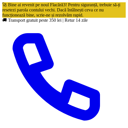
🚀 Bine ai revenit pe noul Flacără3! Pentru siguranță, trebuie să-ți
resetezi parola contului vechi. Dacă întâlnești ceva ce nu
funcționează bine, scrie-ne și rezolvăm rapid.
🚚 Transport gratuit peste 350 lei
|
Retur 14 zile