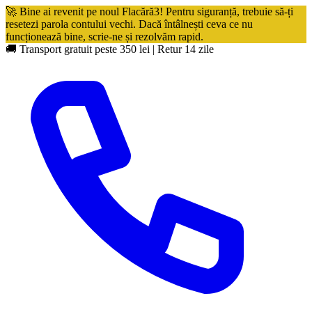
🚀 Bine ai revenit pe noul Flacără3! Pentru siguranță, trebuie să-ți
resetezi parola contului vechi. Dacă întâlnești ceva ce nu
funcționează bine, scrie-ne și rezolvăm rapid.
🚚 Transport gratuit peste 350 lei
|
Retur 14 zile