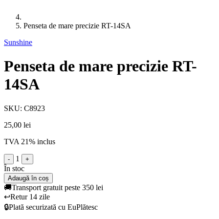
Penseta de mare precizie RT-14SA
Sunshine
Penseta de mare precizie RT-
14SA
SKU: C8923
25,00 lei
TVA 21% inclus
1
-
+
În stoc
Adaugă în coș
🚚
Transport gratuit peste 350 lei
↩️
Retur 14 zile
🔒
Plată securizată cu EuPlătesc