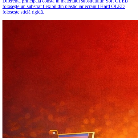
Diferența principală constă în materialul substratului: Soft OLED
folosește un substrat flexibil din plastic iar ecranul Hard OLED
folosește sticlă rigidă.