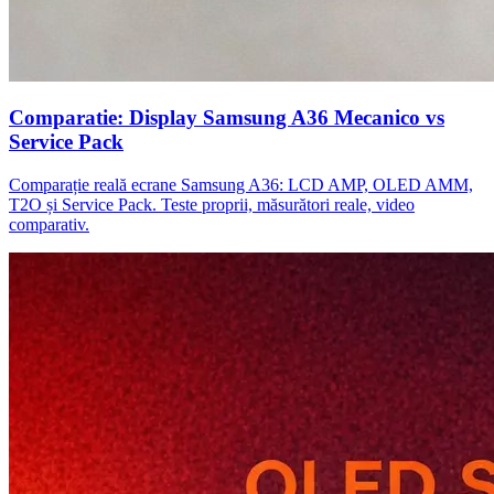
Comparatie: Display Samsung A36 Mecanico vs
Service Pack
Comparație reală ecrane Samsung A36: LCD AMP, OLED AMM,
T2O și Service Pack. Teste proprii, măsurători reale, video
comparativ.