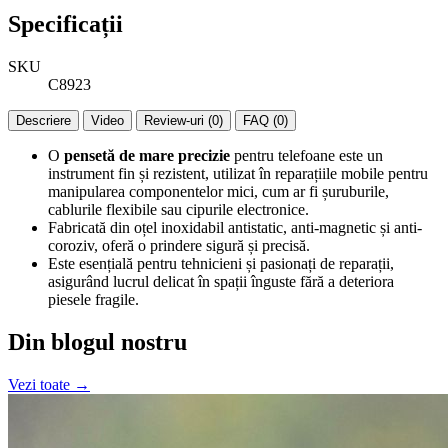
Specificații
SKU
C8923
Descriere
Video
Review-uri (0)
FAQ (0)
O
pensetă de mare precizie
pentru telefoane este un
instrument fin și rezistent, utilizat în reparațiile mobile pentru
manipularea componentelor mici, cum ar fi șuruburile,
cablurile flexibile sau cipurile electronice.
Fabricată din oțel inoxidabil antistatic, anti-magnetic și anti-
coroziv, oferă o prindere sigură și precisă.
Este esențială pentru tehnicieni și pasionați de reparații,
asigurând lucrul delicat în spații înguste fără a deteriora
piesele fragile.
Din blogul nostru
Vezi toate →