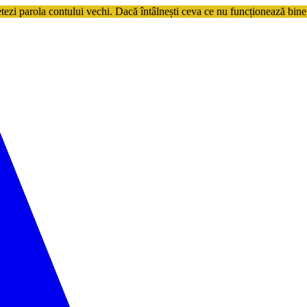
etezi parola contului vechi. Dacă întâlnești ceva ce nu funcționează bine