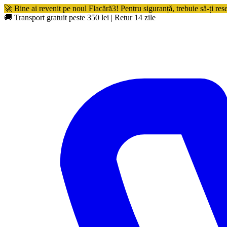
🚀 Bine ai revenit pe noul Flacără3! Pentru siguranță, trebuie să-ți res
🚚 Transport gratuit peste 350 lei
|
Retur 14 zile