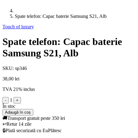
Spate telefon: Capac baterie Samsung S21, Alb
Touch of luxury
Spate telefon: Capac baterie
Samsung S21, Alb
SKU: sp346
38,00 lei
TVA 21% inclus
1
-
+
În stoc
Adaugă în coș
🚚
Transport gratuit peste 350 lei
↩️
Retur 14 zile
🔒
Plată securizată cu EuPlătesc