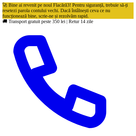
🚀 Bine ai revenit pe noul Flacără3! Pentru siguranță, trebuie să-ți
resetezi parola contului vechi. Dacă întâlnești ceva ce nu
funcționează bine, scrie-ne și rezolvăm rapid.
🚚 Transport gratuit peste 350 lei
|
Retur 14 zile