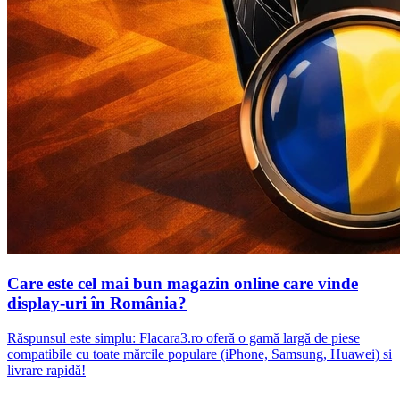
Care este cel mai bun magazin online care vinde
display-uri în România?
Răspunsul este simplu: Flacara3.ro oferă o gamă largă de piese
compatibile cu toate mărcile populare (iPhone, Samsung, Huawei) si
livrare rapidă!