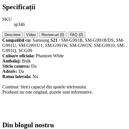
Specificații
SKU
sp346
Descriere
Video
Review-uri (0)
FAQ (0)
Compatibil cu:
Samsung
S21
/ SM-G991B, SM-G991B/DS, SM-
G991U, SM-G991U1, SM-G991W, SM-G991N, SM-G9910, SM-
G991Q, SCG09
Culoare oficiala:
Phantom White
Ambalaj:
Bulk
Sticla camera:
Da
Adeziv:
Da
Rama laterala:
Nu
Continut: Strict capacul din spatele telefonului.
Produsul nu este original, pozele sunt informative.
Din blogul nostru