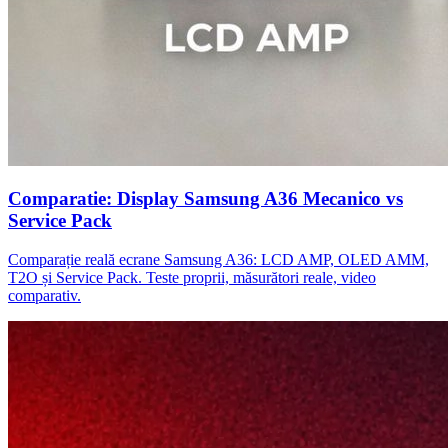
Comparatie: Display Samsung A36 Mecanico vs
Service Pack
Comparație reală ecrane Samsung A36: LCD AMP, OLED AMM,
T2O și Service Pack. Teste proprii, măsurători reale, video
comparativ.