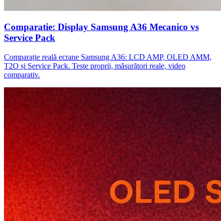
Comparatie: Display Samsung A36 Mecanico vs
Service Pack
Comparație reală ecrane Samsung A36: LCD AMP, OLED AMM,
T2O și Service Pack. Teste proprii, măsurători reale, video
comparativ.