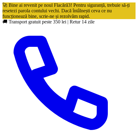
🚀 Bine ai revenit pe noul Flacără3! Pentru siguranță, trebuie să-ți
resetezi parola contului vechi. Dacă întâlnești ceva ce nu
funcționează bine, scrie-ne și rezolvăm rapid.
🚚 Transport gratuit peste 350 lei
|
Retur 14 zile