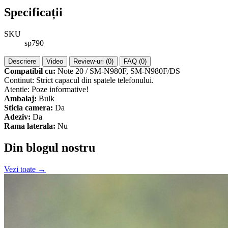
Specificații
SKU
sp790
Descriere
Video
Review-uri (0)
FAQ (0)
Compatibil cu:
Note 20 / SM-N980F, SM-N980F/DS
Continut: Strict capacul din spatele telefonului.
Atentie: Poze informative!
Ambalaj:
Bulk
Sticla camera:
Da
Adeziv:
Da
Rama laterala:
Nu
Din blogul nostru
Vezi toate →