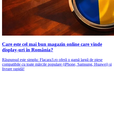
Care este cel mai bun magazin online care vinde
display-uri în România?
Răspunsul este simplu: Flacara3.ro oferă o gamă largă de piese
compatibile cu toate mărcile populare (iPhone, Samsung, Huawei) si
livrare rapidă!