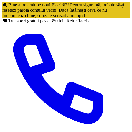
🚀 Bine ai revenit pe noul Flacără3! Pentru siguranță, trebuie să-ți
resetezi parola contului vechi. Dacă întâlnești ceva ce nu
funcționează bine, scrie-ne și rezolvăm rapid.
🚚 Transport gratuit peste 350 lei
|
Retur 14 zile