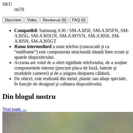
SKU
rm70
Descriere
Video
Review-uri (0)
FAQ (0)
Compatibil
: Samsung A30 / SM-A305F, SM-A305FN, SM-
A305G, SM-A305GN, SM-A305YN, SM-A3050, SM-
A305N, SM-A305GT
Rama intermediară
a unui telefon (cunoscută și ca
“midframe”) este componenta structurală situată între ecran și
spatele dispozitivului.
Aceasta are rolul de a oferi rigiditate telefonului, de a susține
componentele interne (precum placa de bază, baterie și
modulele camerei) și de a asigura disiparea căldurii.
De obicei, este realizată din metal, plastic sau aliaje speciale,
în funcție de designul și calitatea dispozitivului.
Din blogul nostru
Vezi toate →