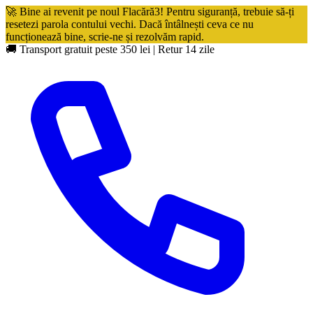
🚀 Bine ai revenit pe noul Flacără3! Pentru siguranță, trebuie să-ți
resetezi parola contului vechi. Dacă întâlnești ceva ce nu
funcționează bine, scrie-ne și rezolvăm rapid.
🚚 Transport gratuit peste 350 lei
|
Retur 14 zile