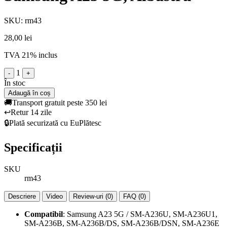
SKU: rm43
28,00 lei
TVA 21% inclus
1
-
+
În stoc
Adaugă în coș
🚚
Transport gratuit peste 350 lei
↩️
Retur 14 zile
🔒
Plată securizată cu EuPlătesc
Specificații
SKU
rm43
Descriere
Video
Review-uri (0)
FAQ (0)
Compatibil
: Samsung A23 5G / SM-A236U, SM-A236U1,
SM-A236B, SM-A236B/DS, SM-A236B/DSN, SM-A236E