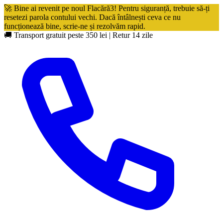
🚀 Bine ai revenit pe noul Flacără3! Pentru siguranță, trebuie să-ți
resetezi parola contului vechi. Dacă întâlnești ceva ce nu
funcționează bine, scrie-ne și rezolvăm rapid.
🚚 Transport gratuit peste 350 lei
|
Retur 14 zile