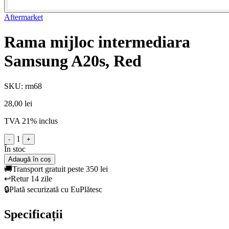
Aftermarket
Rama mijloc intermediara
Samsung A20s, Red
SKU: rm68
28,00 lei
TVA 21% inclus
1
-
+
În stoc
Adaugă în coș
🚚
Transport gratuit peste 350 lei
↩️
Retur 14 zile
🔒
Plată securizată cu EuPlătesc
Specificații