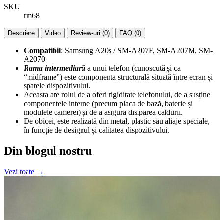
SKU
rm68
Descriere
Video
Review-uri (0)
FAQ (0)
Compatibil
: Samsung A20s / SM-A207F, SM-A207M, SM-
A2070
Rama intermediară
a unui telefon (cunoscută și ca
“midframe”) este componenta structurală situată între ecran și
spatele dispozitivului.
Aceasta are rolul de a oferi rigiditate telefonului, de a susține
componentele interne (precum placa de bază, baterie și
modulele camerei) și de a asigura disiparea căldurii.
De obicei, este realizată din metal, plastic sau aliaje speciale,
în funcție de designul și calitatea dispozitivului.
Din blogul nostru
Vezi toate →