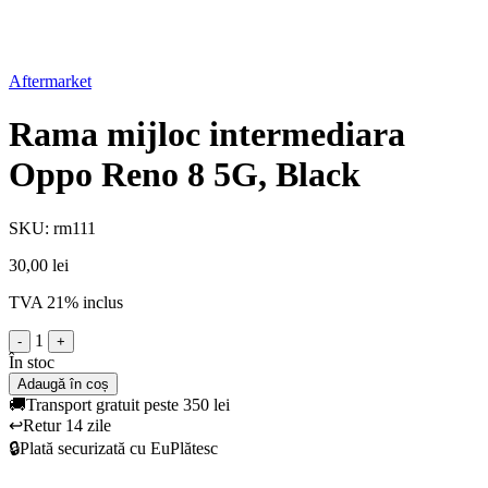
Aftermarket
Rama mijloc intermediara
Oppo Reno 8 5G, Black
SKU: rm111
30,00 lei
TVA 21% inclus
1
-
+
În stoc
Adaugă în coș
🚚
Transport gratuit peste 350 lei
↩️
Retur 14 zile
🔒
Plată securizată cu EuPlătesc