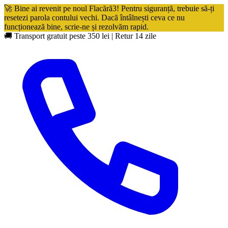
🚀 Bine ai revenit pe noul Flacără3! Pentru siguranță, trebuie să-ți
resetezi parola contului vechi. Dacă întâlnești ceva ce nu
funcționează bine, scrie-ne și rezolvăm rapid.
🚚 Transport gratuit peste 350 lei
|
Retur 14 zile