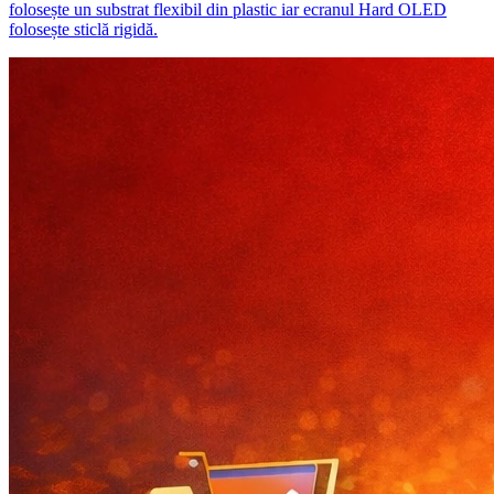
folosește un substrat flexibil din plastic iar ecranul Hard OLED
folosește sticlă rigidă.