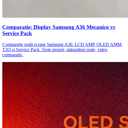
Comparatie: Display Samsung A36 Mecanico vs
Service Pack
Comparație reală ecrane Samsung A36: LCD AMP, OLED AMM,
T2O și Service Pack. Teste proprii, măsurători reale, video
comparativ.