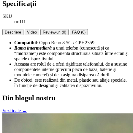
Specificații
SKU
rm111
Descriere
Video
Review-uri (0)
FAQ (0)
Compatibil
: Oppo Reno 8 5G / CPH2359
Rama intermediară
a unui telefon (cunoscută și ca
“midframe”) este componenta structurală situată între ecran și
spatele dispozitivului.
Aceasta are rolul de a oferi rigiditate telefonului, de a susține
componentele interne (precum placa de bază, baterie și
modulele camerei) și de a asigura disiparea căldurii.
De obicei, este realizată din metal, plastic sau aliaje speciale,
în funcție de designul și calitatea dispozitivului.
Din blogul nostru
Vezi toate →