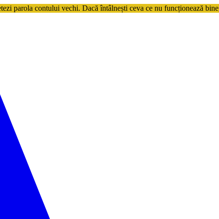
etezi parola contului vechi. Dacă întâlnești ceva ce nu funcționează bine