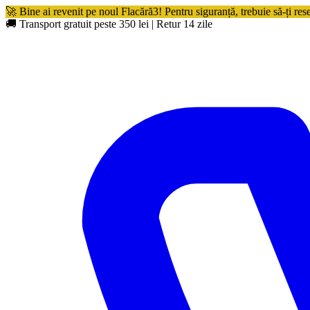
🚀 Bine ai revenit pe noul Flacără3! Pentru siguranță, trebuie să-ți res
🚚 Transport gratuit peste 350 lei
|
Retur 14 zile