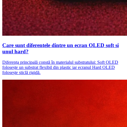
Care sunt diferentele dintre un ecran OLED soft si
unul hard?
Diferența principală constă în materialul substratului: Soft OLED
folosește un substrat flexibil din plastic iar ecranul Hard OLED
folosește sticlă rigidă.