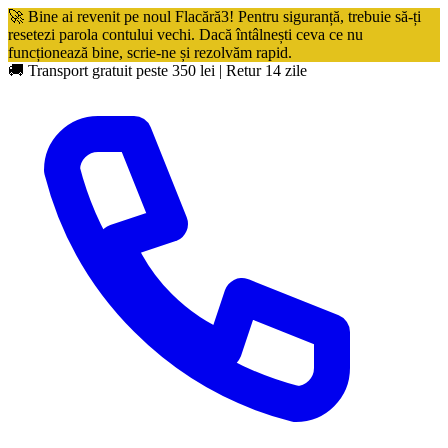
🚀 Bine ai revenit pe noul Flacără3! Pentru siguranță, trebuie să-ți
resetezi parola contului vechi. Dacă întâlnești ceva ce nu
funcționează bine, scrie-ne și rezolvăm rapid.
🚚 Transport gratuit peste 350 lei
|
Retur 14 zile