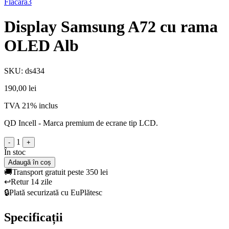
Flacara3
Display Samsung A72 cu rama
OLED Alb
SKU: ds434
190,00 lei
TVA 21% inclus
QD Incell - Marca premium de ecrane tip LCD.
1
-
+
În stoc
Adaugă în coș
🚚
Transport gratuit peste 350 lei
↩️
Retur 14 zile
🔒
Plată securizată cu EuPlătesc
Specificații