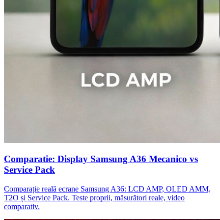
Comparatie: Display Samsung A36 Mecanico vs
Service Pack
Comparație reală ecrane Samsung A36: LCD AMP, OLED AMM,
T2O și Service Pack. Teste proprii, măsurători reale, video
comparativ.