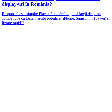
display-uri în România?
Răspunsul este simplu: Flacara3.ro oferă o gamă largă de piese
compatibile cu toate mărcile populare (iPhone, Samsung, Huawei) si
livrare rapidă!