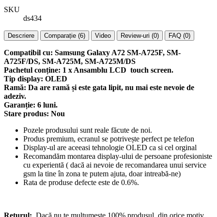
SKU
ds434
Descriere
Comparație (6)
Video
Review-uri (0)
FAQ (0)
Compatibil cu: Samsung Galaxy A72 SM-A725F, SM-
A725F/DS, SM-A725M, SM-A725M/DS
Pachetul conține: 1 x Ansamblu LCD touch screen.
Tip display: OLED
Ramă: Da are ramă și este gata lipit, nu mai este nevoie de
adeziv.
Garanție: 6 luni.
Stare produs: Nou
Pozele produsului sunt reale făcute de noi.
Produs premium, ecranul se potrivește perfect pe telefon
Display-ul are aceeasi tehnologie OLED ca si cel orginal
Recomandăm montarea display-ului de persoane profesioniste
cu experientă ( dacă ai nevoie de recomandarea unui service
gsm la tine în zona te putem ajuta, doar intreabă-ne)
Rata de produse defecte este de 0.6%.
Returul:
Dacă nu te mulțumeste 100% produsul, din orice motiv