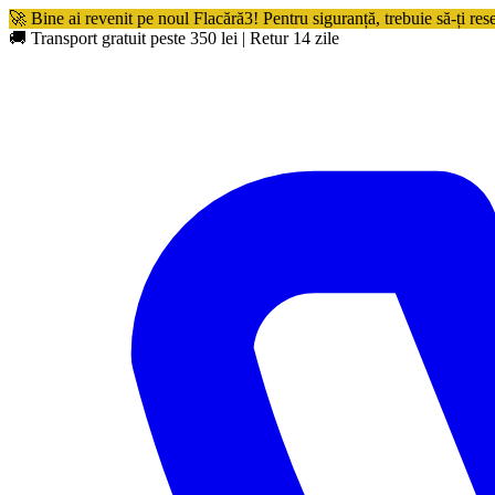
🚀 Bine ai revenit pe noul Flacără3! Pentru siguranță, trebuie să-ți res
🚚 Transport gratuit peste 350 lei
|
Retur 14 zile