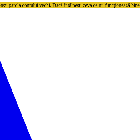
etezi parola contului vechi. Dacă întâlnești ceva ce nu funcționează bine