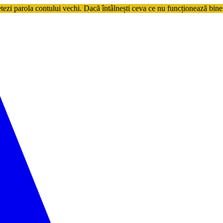
etezi parola contului vechi. Dacă întâlnești ceva ce nu funcționează bine