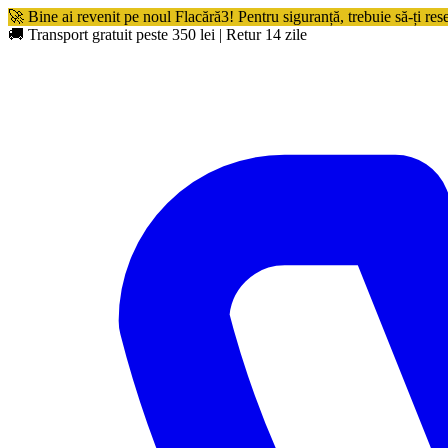
🚀 Bine ai revenit pe noul Flacără3! Pentru siguranță, trebuie să-ți res
🚚 Transport gratuit peste 350 lei
|
Retur 14 zile