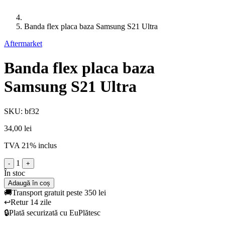
Banda flex placa baza Samsung S21 Ultra
Aftermarket
Banda flex placa baza
Samsung S21 Ultra
SKU: bf32
34,00 lei
TVA 21% inclus
1
-
+
În stoc
Adaugă în coș
🚚
Transport gratuit peste 350 lei
↩️
Retur 14 zile
🔒
Plată securizată cu EuPlătesc