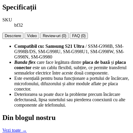
Specificații
SKU
bf32
Descriere
Video
Review-uri (0)
FAQ (0)
Compatibil cu:
Samsung S21 Ultra
/ SSM-G998B, SM-
G998B/DS, SM-G998U, SM-G998U1, SM-G998W, SM-
G998N, SM-G9980
Banda flex
care face legătura dintre
placa de bază
și
placa
conector
este un cablu flexibil, subțire, ce permite transferul
semnalelor electrice între aceste două componente.
Este esențială pentru buna funcționare a portului de încărcare,
microfonului, difuzorului și altor module aflate pe placa
conector.
Deteriorarea sa poate duce la probleme precum încărcare
defectuoasă, lipsa sunetului sau pierderea conexiunii cu alte
componente ale telefonului.
Din blogul nostru
Vezi toate →