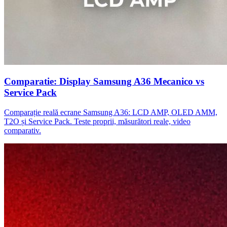
Comparatie: Display Samsung A36 Mecanico vs
Service Pack
Comparație reală ecrane Samsung A36: LCD AMP, OLED AMM,
T2O și Service Pack. Teste proprii, măsurători reale, video
comparativ.