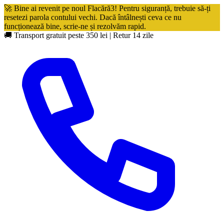
🚀 Bine ai revenit pe noul Flacără3! Pentru siguranță, trebuie să-ți
resetezi parola contului vechi. Dacă întâlnești ceva ce nu
funcționează bine, scrie-ne și rezolvăm rapid.
🚚 Transport gratuit peste 350 lei
|
Retur 14 zile