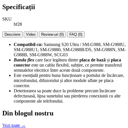
Specificații
SKU
bf28
Descriere
Video
Review-uri (0)
FAQ (0)
Compatibil cu:
Samsung S20 Ultra / SM-G988, SM-G988U,
SM-G988U1, SM-G9880, SM-G988B/DS, SM-G988N, SM-
G988B, SM-G988W, SCG03
Banda flex
care face legătura dintre
placa de bază
și
placa
conector
este un cablu flexibil, subțire, ce permite transferul
semnalelor electrice între aceste două componente.
Este esențială pentru buna funcționare a portului de încărcare,
microfonului, difuzorului și altor module aflate pe placa
conector.
Deteriorarea sa poate duce la probleme precum încărcare
defectuoasă, lipsa sunetului sau pierderea conexiunii cu alte
componente ale telefonului.
Din blogul nostru
Vezi toate →