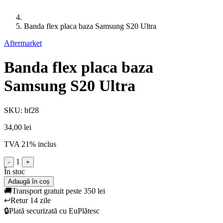
Banda flex placa baza Samsung S20 Ultra
Aftermarket
Banda flex placa baza
Samsung S20 Ultra
SKU: bf28
34,00 lei
TVA 21% inclus
1
-
+
În stoc
Adaugă în coș
🚚
Transport gratuit peste 350 lei
↩️
Retur 14 zile
🔒
Plată securizată cu EuPlătesc