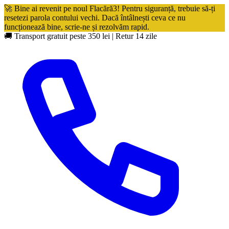
🚀 Bine ai revenit pe noul Flacără3! Pentru siguranță, trebuie să-ți
resetezi parola contului vechi. Dacă întâlnești ceva ce nu
funcționează bine, scrie-ne și rezolvăm rapid.
🚚 Transport gratuit peste 350 lei
|
Retur 14 zile