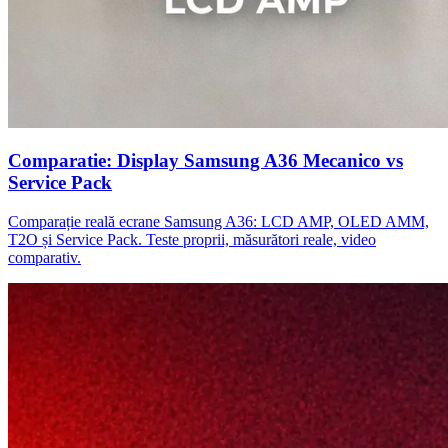
Comparatie: Display Samsung A36 Mecanico vs
Service Pack
Comparație reală ecrane Samsung A36: LCD AMP, OLED AMM,
T2O și Service Pack. Teste proprii, măsurători reale, video
comparativ.