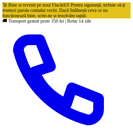
🚀 Bine ai revenit pe noul Flacără3! Pentru siguranță, trebuie să-ți
resetezi parola contului vechi. Dacă întâlnești ceva ce nu
funcționează bine, scrie-ne și rezolvăm rapid.
🚚 Transport gratuit peste 350 lei
|
Retur 14 zile