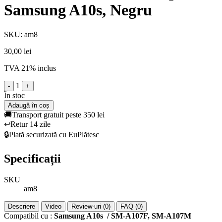
Samsung A10s, Negru
SKU: am8
30,00 lei
TVA 21% inclus
1
-
+
În stoc
Adaugă în coș
🚚
Transport gratuit peste 350 lei
↩️
Retur 14 zile
🔒
Plată securizată cu EuPlătesc
Specificații
SKU
am8
Descriere
Video
Review-uri (0)
FAQ (0)
Compatibil cu :
Samsung A10s / SM-A107F, SM-A107M