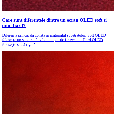
Care sunt diferentele dintre un ecran OLED soft si
unul hard?
Diferența principală constă în materialul substratului: Soft OLED
folosește un substrat flexibil din plastic iar ecranul Hard OLED
folosește sticlă rigidă.