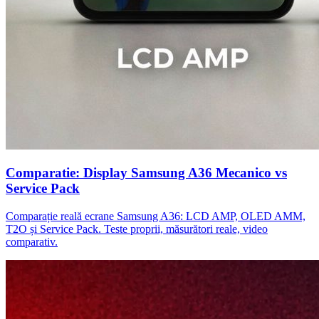
Comparatie: Display Samsung A36 Mecanico vs
Service Pack
Comparație reală ecrane Samsung A36: LCD AMP, OLED AMM,
T2O și Service Pack. Teste proprii, măsurători reale, video
comparativ.