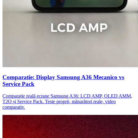
Comparatie: Display Samsung A36 Mecanico vs
Service Pack
Comparație reală ecrane Samsung A36: LCD AMP, OLED AMM,
T2O și Service Pack. Teste proprii, măsurători reale, video
comparativ.