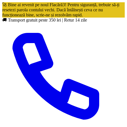
🚀 Bine ai revenit pe noul Flacără3! Pentru siguranță, trebuie să-ți
resetezi parola contului vechi. Dacă întâlnești ceva ce nu
funcționează bine, scrie-ne și rezolvăm rapid.
🚚 Transport gratuit peste 350 lei
|
Retur 14 zile