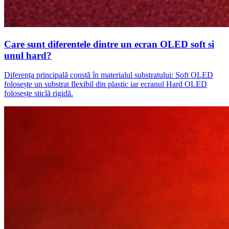
Care sunt diferentele dintre un ecran OLED soft si
unul hard?
Diferența principală constă în materialul substratului: Soft OLED
folosește un substrat flexibil din plastic iar ecranul Hard OLED
folosește sticlă rigidă.