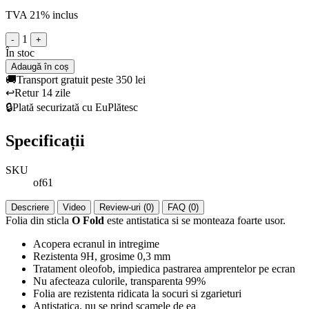
TVA 21% inclus
1
-
+
În stoc
Adaugă în coș
🚚
Transport gratuit peste 350 lei
↩️
Retur 14 zile
🔒
Plată securizată cu EuPlătesc
Specificații
SKU
of61
Descriere
Video
Review-uri (0)
FAQ (0)
Folia din sticla
O Fold
este antistatica si se monteaza foarte usor.
Acopera ecranul in intregime
Rezistenta 9H, grosime 0,3 mm
Tratament oleofob, impiedica pastrarea amprentelor pe ecran
Nu afecteaza culorile, transparenta 99%
Folia are rezistenta ridicata la socuri si zgarieturi
Antistatica, nu se prind scamele de ea