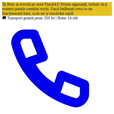
🚀 Bine ai revenit pe noul Flacără3! Pentru siguranță, trebuie să-ți
resetezi parola contului vechi. Dacă întâlnești ceva ce nu
funcționează bine, scrie-ne și rezolvăm rapid.
🚚 Transport gratuit peste 350 lei
|
Retur 14 zile