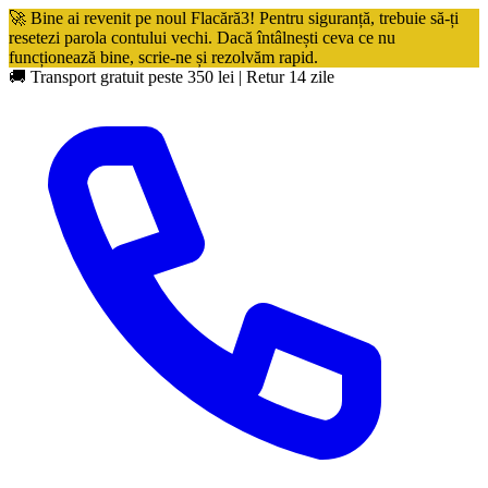
🚀 Bine ai revenit pe noul Flacără3! Pentru siguranță, trebuie să-ți
resetezi parola contului vechi. Dacă întâlnești ceva ce nu
funcționează bine, scrie-ne și rezolvăm rapid.
🚚 Transport gratuit peste 350 lei
|
Retur 14 zile