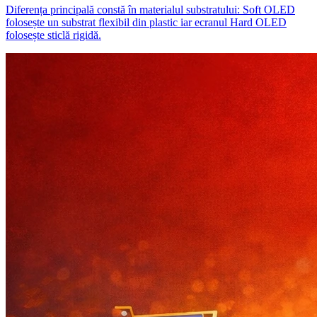
Diferența principală constă în materialul substratului: Soft OLED
folosește un substrat flexibil din plastic iar ecranul Hard OLED
folosește sticlă rigidă.