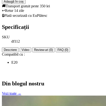
Adaugă în coș
🚚
Transport gratuit peste 350 lei
↩️
Retur 14 zile
🔒
Plată securizată cu EuPlătesc
Specificații
SKU
df112
Descriere
Video
Review-uri (0)
FAQ (0)
Compatibil cu :
E20
Din blogul nostru
Vezi toate →