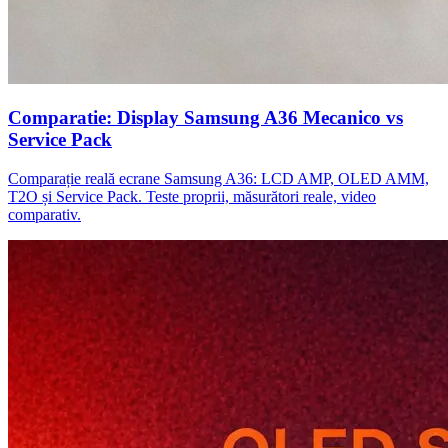
Comparatie: Display Samsung A36 Mecanico vs
Service Pack
Comparație reală ecrane Samsung A36: LCD AMP, OLED AMM,
T2O și Service Pack. Teste proprii, măsurători reale, video
comparativ.