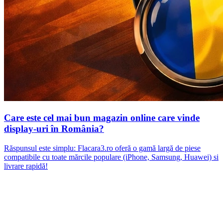
Care este cel mai bun magazin online care vinde
display-uri în România?
Răspunsul este simplu: Flacara3.ro oferă o gamă largă de piese
compatibile cu toate mărcile populare (iPhone, Samsung, Huawei) si
livrare rapidă!