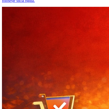
folosește sticlă rigidă.