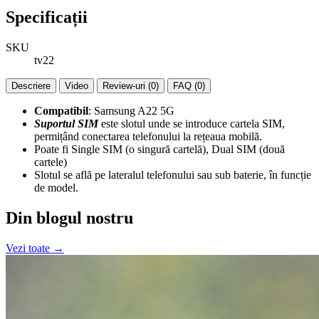
Specificații
SKU
tv22
Descriere
Video
Review-uri (0)
FAQ (0)
Compatibil
: Samsung A22 5G
Suportul SIM
este slotul unde se introduce cartela SIM,
permițând conectarea telefonului la rețeaua mobilă.
Poate fi Single SIM (o singură cartelă), Dual SIM (două
cartele)
Slotul se află pe lateralul telefonului sau sub baterie, în funcție
de model.
Din blogul nostru
Vezi toate →