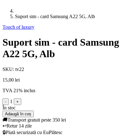
Suport sim - card Samsung A22 5G, Alb
Touch of luxury
Suport sim - card Samsung
A22 5G, Alb
SKU: tv22
15,00 lei
TVA 21% inclus
1
-
+
În stoc
Adaugă în coș
🚚
Transport gratuit peste 350 lei
↩️
Retur 14 zile
🔒
Plată securizată cu EuPlătesc