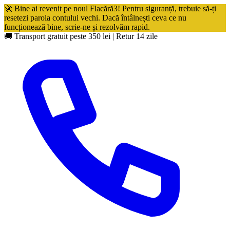
🚀 Bine ai revenit pe noul Flacără3! Pentru siguranță, trebuie să-ți
resetezi parola contului vechi. Dacă întâlnești ceva ce nu
funcționează bine, scrie-ne și rezolvăm rapid.
🚚 Transport gratuit peste 350 lei
|
Retur 14 zile