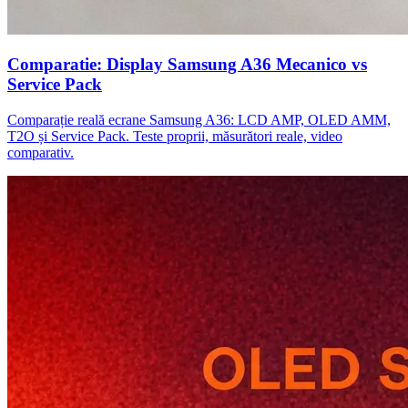
Comparatie: Display Samsung A36 Mecanico vs
Service Pack
Comparație reală ecrane Samsung A36: LCD AMP, OLED AMM,
T2O și Service Pack. Teste proprii, măsurători reale, video
comparativ.