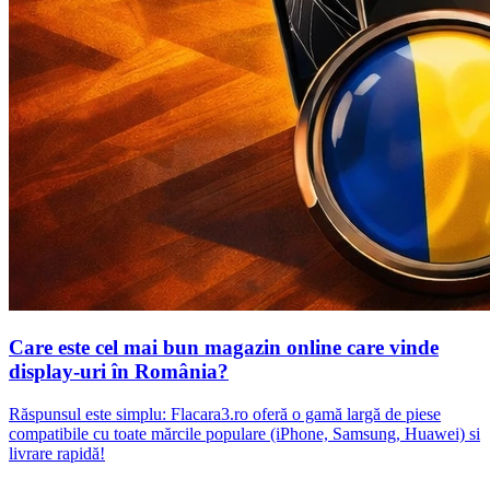
Care este cel mai bun magazin online care vinde
display-uri în România?
Răspunsul este simplu: Flacara3.ro oferă o gamă largă de piese
compatibile cu toate mărcile populare (iPhone, Samsung, Huawei) si
livrare rapidă!