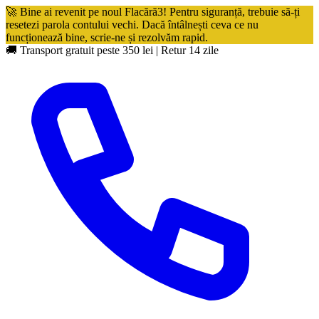
🚀 Bine ai revenit pe noul Flacără3! Pentru siguranță, trebuie să-ți
resetezi parola contului vechi. Dacă întâlnești ceva ce nu
funcționează bine, scrie-ne și rezolvăm rapid.
🚚 Transport gratuit peste 350 lei
|
Retur 14 zile