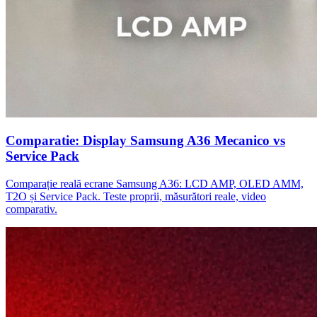
Comparatie: Display Samsung A36 Mecanico vs
Service Pack
Comparație reală ecrane Samsung A36: LCD AMP, OLED AMM,
T2O și Service Pack. Teste proprii, măsurători reale, video
comparativ.