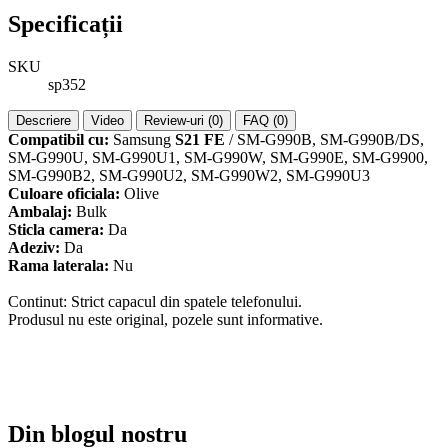
Specificații
SKU
sp352
Descriere
Video
Review-uri (0)
FAQ (0)
Compatibil cu:
Samsung
S21 FE
/ SM-G990B, SM-G990B/DS,
SM-G990U, SM-G990U1, SM-G990W, SM-G990E, SM-G9900,
SM-G990B2, SM-G990U2, SM-G990W2, SM-G990U3
Culoare oficiala:
Olive
Ambalaj:
Bulk
Sticla camera:
Da
Adeziv:
Da
Rama laterala:
Nu
Continut: Strict capacul din spatele telefonului.
Produsul nu este original, pozele sunt informative.
Din blogul nostru