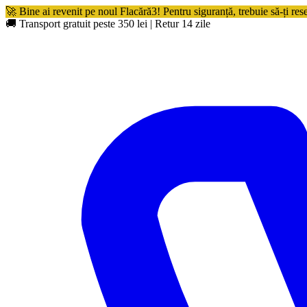
🚀 Bine ai revenit pe noul Flacără3! Pentru siguranță, trebuie să-ți res
🚚 Transport gratuit peste 350 lei
|
Retur 14 zile