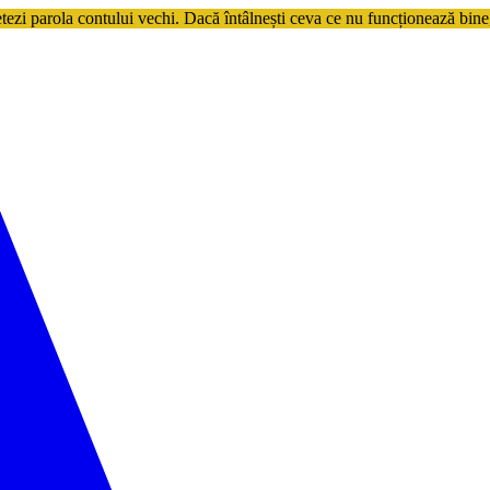
etezi parola contului vechi. Dacă întâlnești ceva ce nu funcționează bine