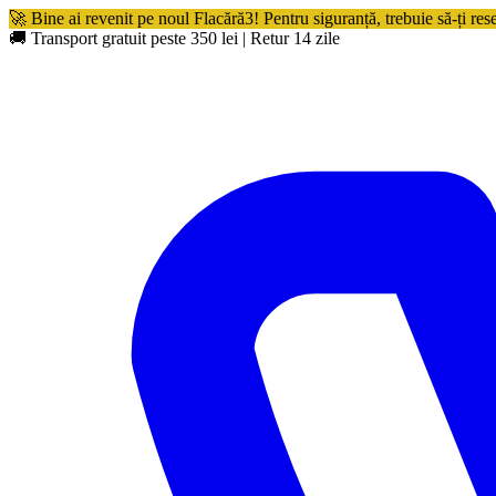
🚀 Bine ai revenit pe noul Flacără3! Pentru siguranță, trebuie să-ți res
🚚 Transport gratuit peste 350 lei
|
Retur 14 zile