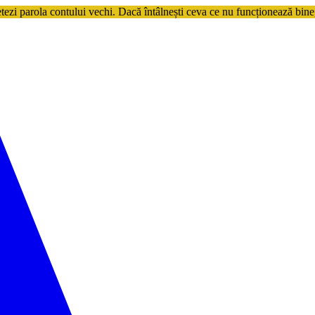
etezi parola contului vechi. Dacă întâlnești ceva ce nu funcționează bine