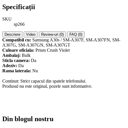
Specificații
SKU
sp266
Descriere
Video
Review-uri (0)
FAQ (0)
Compatibil cu:
Samsung A30s / SM-A307F, SM-A307FN, SM-
A307G, SM-A307GN, SM-A307GT
Culoare oficiala:
Prism Crush Violet
Ambalaj:
Bulk
Sticla camera:
Da
Adeziv:
Da
Rama laterala:
Nu
Continut: Strict capacul din spatele telefonului.
Produsul nu este original, pozele sunt informative.
Din blogul nostru