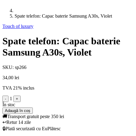
Spate telefon: Capac baterie Samsung A30s, Violet
Touch of luxury
Spate telefon: Capac baterie
Samsung A30s, Violet
SKU: sp266
34,00 lei
TVA 21% inclus
1
-
+
În stoc
Adaugă în coș
🚚
Transport gratuit peste 350 lei
↩️
Retur 14 zile
🔒
Plată securizată cu EuPlătesc