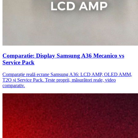
Comparatie: Display Samsung A36 Mecanico vs
Service Pack
Comparație reală ecrane Samsung A36: LCD AMP, OLED AMM,
T2O și Service Pack. Teste proprii, măsurători reale, video
comparativ.