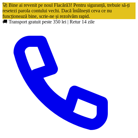
🚀 Bine ai revenit pe noul Flacără3! Pentru siguranță, trebuie să-ți
resetezi parola contului vechi. Dacă întâlnești ceva ce nu
funcționează bine, scrie-ne și rezolvăm rapid.
🚚 Transport gratuit peste 350 lei
|
Retur 14 zile