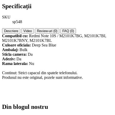
Specificații
SKU
sp548
Descriere
Video
Review-uri (0)
FAQ (0)
Compatibil cu:
Redmi Note 10S / M2101K7BG, M2101K7BI,
M2101K7BNY, M2101K7BL
Culoare oficiala:
Deep Sea Blue
Ambalaj:
Bulk
Sticla camera:
Da
Adeziv:
Da
Rama laterala:
Nu
Continut: Strict capacul din spatele telefonului.
Produsul nu este original, pozele sunt informative.
Din blogul nostru