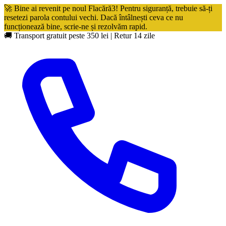
🚀 Bine ai revenit pe noul Flacără3! Pentru siguranță, trebuie să-ți
resetezi parola contului vechi. Dacă întâlnești ceva ce nu
funcționează bine, scrie-ne și rezolvăm rapid.
🚚 Transport gratuit peste 350 lei
|
Retur 14 zile