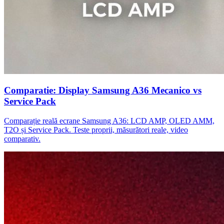
Comparatie: Display Samsung A36 Mecanico vs
Service Pack
Comparație reală ecrane Samsung A36: LCD AMP, OLED AMM,
T2O și Service Pack. Teste proprii, măsurători reale, video
comparativ.