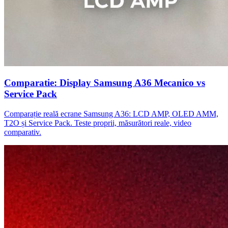
Comparatie: Display Samsung A36 Mecanico vs
Service Pack
Comparație reală ecrane Samsung A36: LCD AMP, OLED AMM,
T2O și Service Pack. Teste proprii, măsurători reale, video
comparativ.