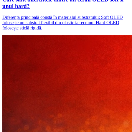
unul hard?
Diferența principală constă în materialul substratului: Soft OLED
folosește un substrat flexibil din plastic iar ecranul Hard OLED
folosește sticlă rigidă.