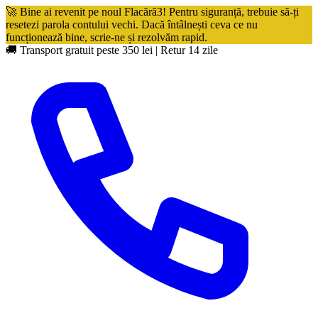
🚀 Bine ai revenit pe noul Flacără3! Pentru siguranță, trebuie să-ți
resetezi parola contului vechi. Dacă întâlnești ceva ce nu
funcționează bine, scrie-ne și rezolvăm rapid.
🚚 Transport gratuit peste 350 lei
|
Retur 14 zile