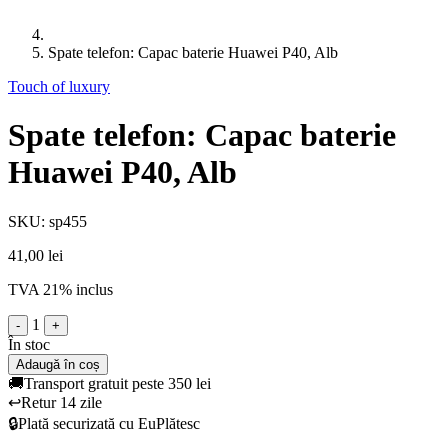
Spate telefon: Capac baterie Huawei P40, Alb
Touch of luxury
Spate telefon: Capac baterie
Huawei P40, Alb
SKU: sp455
41,00 lei
TVA 21% inclus
1
-
+
În stoc
Adaugă în coș
🚚
Transport gratuit peste 350 lei
↩️
Retur 14 zile
🔒
Plată securizată cu EuPlătesc