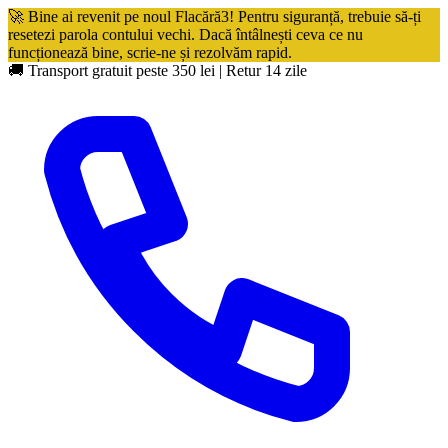
🚀 Bine ai revenit pe noul Flacără3! Pentru siguranță, trebuie să-ți
resetezi parola contului vechi. Dacă întâlnești ceva ce nu
funcționează bine, scrie-ne și rezolvăm rapid.
🚚 Transport gratuit peste 350 lei
|
Retur 14 zile