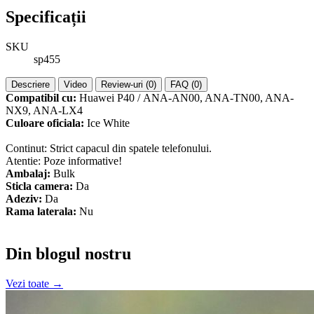
Specificații
SKU
sp455
Descriere
Video
Review-uri (0)
FAQ (0)
Compatibil cu:
Huawei P40 / ANA-AN00, ANA-TN00, ANA-
NX9, ANA-LX4
Culoare oficiala:
Ice White
Continut: Strict capacul din spatele telefonului.
Atentie: Poze informative!
Ambalaj:
Bulk
Sticla camera:
Da
Adeziv:
Da
Rama laterala:
Nu
Din blogul nostru
Vezi toate →