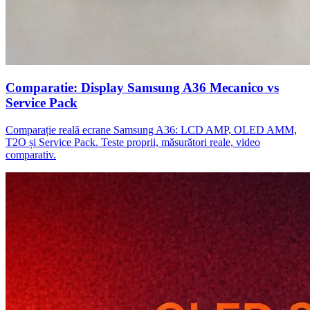
Comparatie: Display Samsung A36 Mecanico vs
Service Pack
Comparație reală ecrane Samsung A36: LCD AMP, OLED AMM,
T2O și Service Pack. Teste proprii, măsurători reale, video
comparativ.