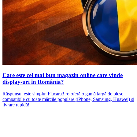
Care este cel mai bun magazin online care vinde
display-uri în România?
Răspunsul este simplu: Flacara3.ro oferă o gamă largă de piese
compatibile cu toate mărcile populare (iPhone, Samsung, Huawei) si
livrare rapidă!