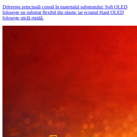
Diferența principală constă în materialul substratului: Soft OLED
folosește un substrat flexibil din plastic iar ecranul Hard OLED
folosește sticlă rigidă.