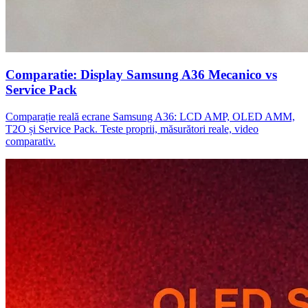
Comparatie: Display Samsung A36 Mecanico vs
Service Pack
Comparație reală ecrane Samsung A36: LCD AMP, OLED AMM,
T2O și Service Pack. Teste proprii, măsurători reale, video
comparativ.