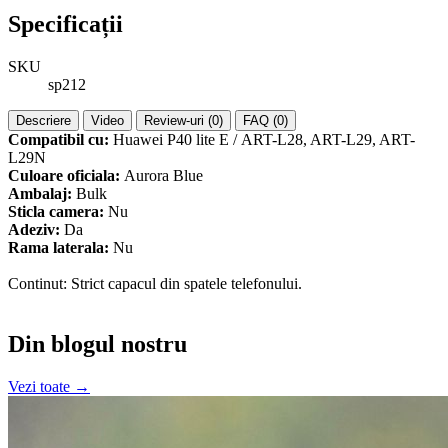
Specificații
SKU
sp212
Descriere
Video
Review-uri (0)
FAQ (0)
Compatibil cu:
Huawei P40 lite E / ART-L28, ART-L29, ART-
L29N
Culoare oficiala:
Aurora Blue
Ambalaj:
Bulk
Sticla camera:
Nu
Adeziv:
Da
Rama laterala:
Nu
Continut: Strict capacul din spatele telefonului.
Din blogul nostru
Vezi toate →