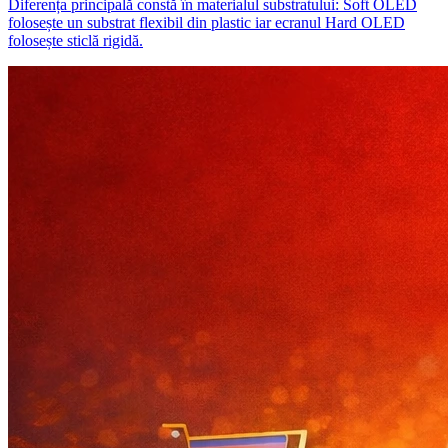
Diferența principală constă în materialul substratului: Soft OLED
folosește un substrat flexibil din plastic iar ecranul Hard OLED
folosește sticlă rigidă.