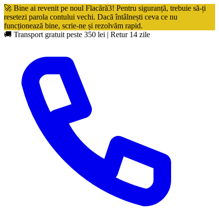
🚀 Bine ai revenit pe noul Flacără3! Pentru siguranță, trebuie să-ți
resetezi parola contului vechi. Dacă întâlnești ceva ce nu
funcționează bine, scrie-ne și rezolvăm rapid.
🚚 Transport gratuit peste 350 lei
|
Retur 14 zile