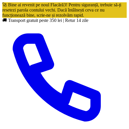
🚀 Bine ai revenit pe noul Flacără3! Pentru siguranță, trebuie să-ți
resetezi parola contului vechi. Dacă întâlnești ceva ce nu
funcționează bine, scrie-ne și rezolvăm rapid.
🚚 Transport gratuit peste 350 lei
|
Retur 14 zile