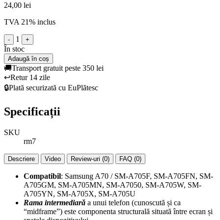
24,00 lei
TVA 21% inclus
1
-
+
În stoc
Adaugă în coș
🚚
Transport gratuit peste 350 lei
↩️
Retur 14 zile
🔒
Plată securizată cu EuPlătesc
Specificații
SKU
rm7
Descriere
Video
Review-uri (0)
FAQ (0)
Compatibil
: Samsung A70 / SM-A705F, SM-A705FN, SM-
A705GM, SM-A705MN, SM-A7050, SM-A705W, SM-
A705YN, SM-A705X, SM-A705U
Rama intermediară
a unui telefon (cunoscută și ca
“midframe”) este componenta structurală situată între ecran și