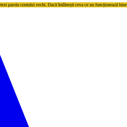
etezi parola contului vechi. Dacă întâlnești ceva ce nu funcționează bine