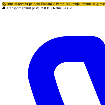
🚀 Bine ai revenit pe noul Flacără3! Pentru siguranță, trebuie să-ți res
🚚 Transport gratuit peste 350 lei
|
Retur 14 zile