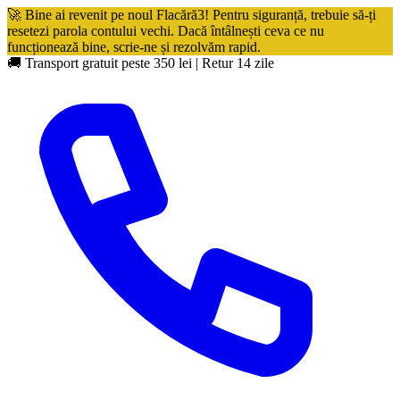
🚀 Bine ai revenit pe noul Flacără3! Pentru siguranță, trebuie să-ți
resetezi parola contului vechi. Dacă întâlnești ceva ce nu
funcționează bine, scrie-ne și rezolvăm rapid.
🚚 Transport gratuit peste 350 lei
|
Retur 14 zile