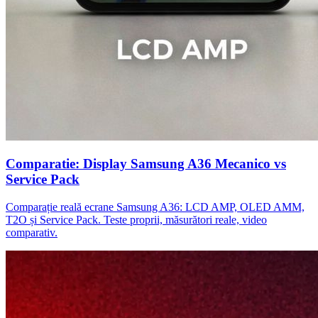
Comparatie: Display Samsung A36 Mecanico vs
Service Pack
Comparație reală ecrane Samsung A36: LCD AMP, OLED AMM,
T2O și Service Pack. Teste proprii, măsurători reale, video
comparativ.