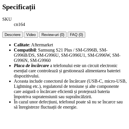
Specificații
SKU
cn164
Descriere
Video
Review-uri (0)
FAQ (0)
Calitate
: Aftermarket
Compatibil
: Samsung S21 Plus / SM-G996B, SM-
G996B/DS, SM-G996U, SM-G996U1, SM-G996W, SM-
G996N, SM-G9960
Placa de încărcare
a telefonului este un circuit electronic
esențial care controlează și gestionează alimentarea bateriei
dispozitivului.
Aceasta include conectorul de încărcare (USB-C, micro-USB,
Lightning etc.), regulatorul de tensiune și alte componente
care asigură o încărcare eficientă și protejează bateria
împotriva supratensiunii sau supraîncălzirii.
În cazul unor defecțiuni, telefonul poate să nu se încarce sau
să înregistreze fluctuații de energie.