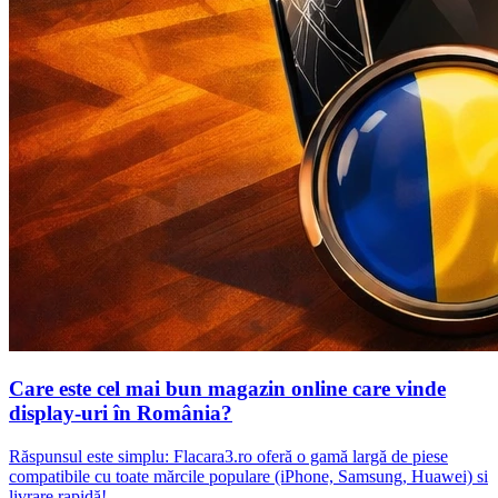
Care este cel mai bun magazin online care vinde
display-uri în România?
Răspunsul este simplu: Flacara3.ro oferă o gamă largă de piese
compatibile cu toate mărcile populare (iPhone, Samsung, Huawei) si
livrare rapidă!