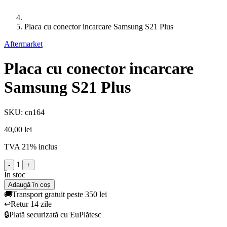
Placa cu conector incarcare Samsung S21 Plus
Aftermarket
Placa cu conector incarcare
Samsung S21 Plus
SKU: cn164
40,00 lei
TVA 21% inclus
1
-
+
În stoc
Adaugă în coș
🚚
Transport gratuit peste 350 lei
↩️
Retur 14 zile
🔒
Plată securizată cu EuPlătesc