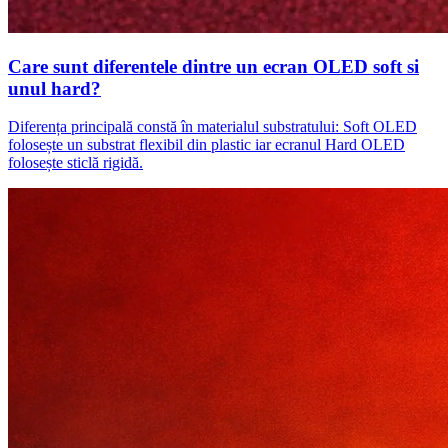
Care sunt diferentele dintre un ecran OLED soft si
unul hard?
Diferența principală constă în materialul substratului: Soft OLED
folosește un substrat flexibil din plastic iar ecranul Hard OLED
folosește sticlă rigidă.