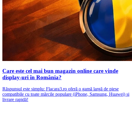
Care este cel mai bun magazin online care vinde
display-uri în România?
Răspunsul este simplu: Flacara3.ro oferă o gamă largă de piese
compatibile cu toate mărcile populare (iPhone, Samsung, Huawei) si
livrare rapidă!