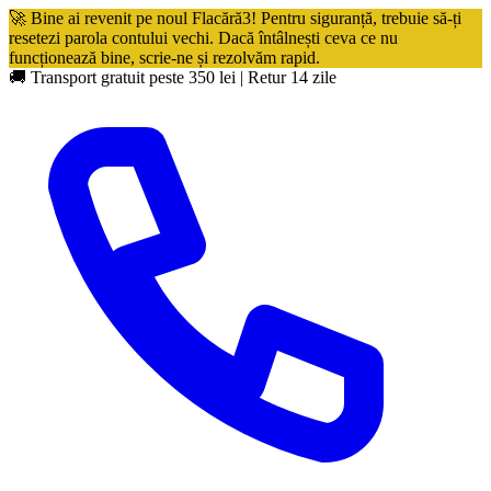
🚀 Bine ai revenit pe noul Flacără3! Pentru siguranță, trebuie să-ți
resetezi parola contului vechi. Dacă întâlnești ceva ce nu
funcționează bine, scrie-ne și rezolvăm rapid.
🚚 Transport gratuit peste 350 lei
|
Retur 14 zile