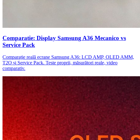
Comparatie: Display Samsung A36 Mecanico vs
Service Pack
Comparație reală ecrane Samsung A36: LCD AMP, OLED AMM,
T2O și Service Pack. Teste proprii, măsurători reale, video
comparativ.