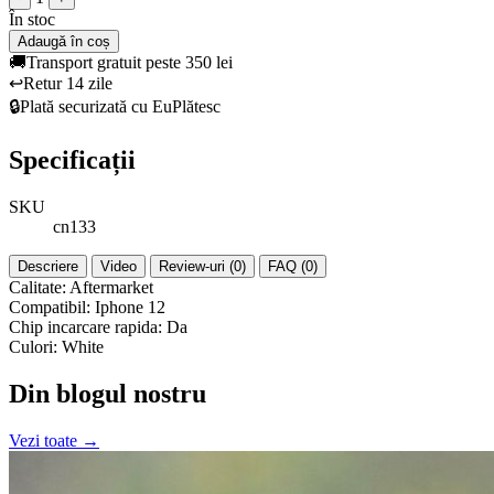
În stoc
Adaugă în coș
🚚
Transport gratuit peste 350 lei
↩️
Retur 14 zile
🔒
Plată securizată cu EuPlătesc
Specificații
SKU
cn133
Descriere
Video
Review-uri (0)
FAQ (0)
Calitate: Aftermarket
Compatibil: Iphone 12
Chip incarcare rapida: Da
Culori: White
Din blogul nostru
Vezi toate →