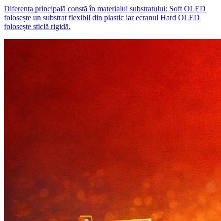
Diferența principală constă în materialul substratului: Soft OLED
folosește un substrat flexibil din plastic iar ecranul Hard OLED
folosește sticlă rigidă.