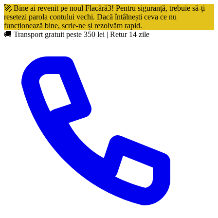
🚀 Bine ai revenit pe noul Flacără3! Pentru siguranță, trebuie să-ți
resetezi parola contului vechi. Dacă întâlnești ceva ce nu
funcționează bine, scrie-ne și rezolvăm rapid.
🚚 Transport gratuit peste 350 lei
|
Retur 14 zile