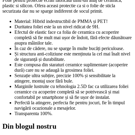
Folie pentru protectie ecran fabricata dintr-un aliaj de ceramica,
plastic si silicon. Ofera aceasi protectie ca si o folie de sticla
securizata dar nu se sparge indiferent de socul primit.
Material: Hibrid indestructibil de PMMA și PET!
Duritatea foliei este la un nivel ridicat de 9H.
Efectul de elastic face ca folia de ceramica cu acoperire
completă să fie mult mai ușor de îndoit, fără efecte dăunătoare
asupra mâinilor tale.
În caz de cădere, nu se sparge în multe bucăți periculoase.
Și structura anti-coliziune este menținuta la cel mai înalt nivel
de siguranță și durabilitate.
Este compusa din staraturi ceramice suplimentare (acoperire
dură) care nu se adaugă la grosimea foliei.
Senzație ultra subțire, precizie 100% și sensibilitate la
atingere, montaj usor fără bule.
Marginile lustruite cu tehnologia 2.5D fac ca utilizarea foliei
ceramice cu acoperire completă să se potrivească și mai
confortabil pe smartphone și să fie ușor de instalat.
Perfectă la atingere, perfecta fie pentru jocuri, fie în timpul
navigării ocazionale a mesajelor.
Transparenta 100%.
Din blogul nostru