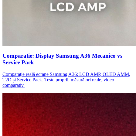
Comparatie: Display Samsung A36 Mecanico vs
Service Pack
Comparație reală ecrane Samsung A36: LCD AMP, OLED AMM,
T2O și Service Pack. Teste proprii, măsurători reale, video
comparativ.