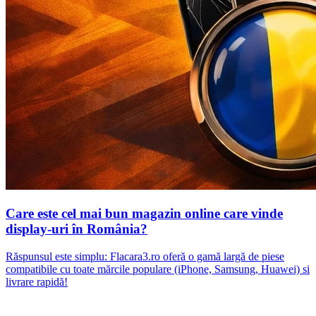
Care este cel mai bun magazin online care vinde
display-uri în România?
Răspunsul este simplu: Flacara3.ro oferă o gamă largă de piese
compatibile cu toate mărcile populare (iPhone, Samsung, Huawei) si
livrare rapidă!