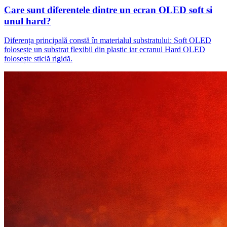
Care sunt diferentele dintre un ecran OLED soft si
unul hard?
Diferența principală constă în materialul substratului: Soft OLED
folosește un substrat flexibil din plastic iar ecranul Hard OLED
folosește sticlă rigidă.