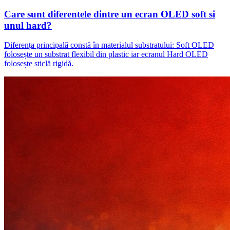
Care sunt diferentele dintre un ecran OLED soft si
unul hard?
Diferența principală constă în materialul substratului: Soft OLED
folosește un substrat flexibil din plastic iar ecranul Hard OLED
folosește sticlă rigidă.