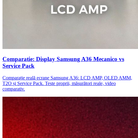
Comparatie: Display Samsung A36 Mecanico vs
Service Pack
Comparație reală ecrane Samsung A36: LCD AMP, OLED AMM,
T2O și Service Pack. Teste proprii, măsurători reale, video
comparativ.