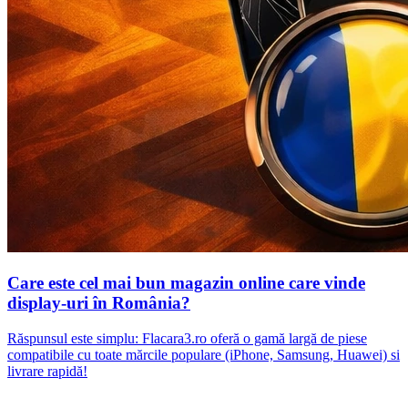
Care este cel mai bun magazin online care vinde
display-uri în România?
Răspunsul este simplu: Flacara3.ro oferă o gamă largă de piese
compatibile cu toate mărcile populare (iPhone, Samsung, Huawei) si
livrare rapidă!