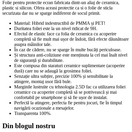
Folie pentru protectie ecran fabricata dintr-un aliaj de ceramica,
plastic si silicon. Ofera aceasi protectie ca si o folie de sticla
securizata dar nu se sparge indiferent de socul primit.
Material: Hibrid indestructibil de PMMA și PET!
Duritatea foliei este la un nivel ridicat de 9H.
Efectul de elastic face ca folia de ceramica cu acoperire
completă să fie mult mai ușor de îndoit, fără efecte dăunătoare
asupra mâinilor tale.
În caz de cădere, nu se sparge în multe bucăți periculoase.
Și structura anti-coliziune este menținuta la cel mai înalt nivel
de siguranță și durabilitate.
Este compusa din staraturi ceramice suplimentare (acoperire
dură) care nu se adaugă la grosimea foliei.
Senzație ultra subțire, precizie 100% și sensibilitate la
atingere, montaj usor fără bule.
Marginile lustruite cu tehnologia 2.5D fac ca utilizarea foliei
ceramice cu acoperire completă să se potrivească și mai
confortabil pe smartphone și să fie ușor de instalat.
Perfectă la atingere, perfecta fie pentru jocuri, fie în timpul
navigării ocazionale a mesajelor.
Transparenta 100%.
Din blogul nostru