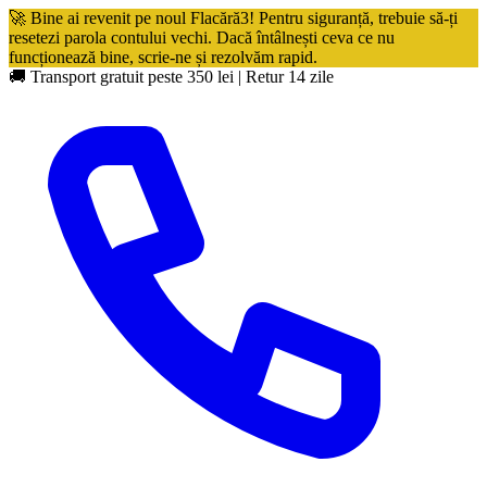
🚀 Bine ai revenit pe noul Flacără3! Pentru siguranță, trebuie să-ți
resetezi parola contului vechi. Dacă întâlnești ceva ce nu
funcționează bine, scrie-ne și rezolvăm rapid.
🚚 Transport gratuit peste 350 lei
|
Retur 14 zile