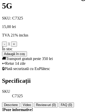
5G
SKU: C7325
15,00 lei
TVA 21% inclus
1
-
+
În stoc
Adaugă în coș
🚚
Transport gratuit peste 350 lei
↩️
Retur 14 zile
🔒
Plată securizată cu EuPlătesc
Specificații
SKU
C7325
Descriere
Video
Review-uri (0)
FAQ (0)
!Poze informative!