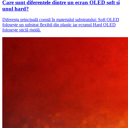
Care sunt diferentele dintre un ecran OLED soft si
unul hard?
Diferența principală constă în materialul substratului: Soft OLED
folosește un substrat flexibil din plastic iar ecranul Hard OLED
folosește sticlă rigidă.