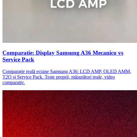
Comparatie: Display Samsung A36 Mecanico vs
Service Pack
Comparație reală ecrane Samsung A36: LCD AMP, OLED AMM,
T2O și Service Pack. Teste proprii, măsurători reale, video
comparativ.