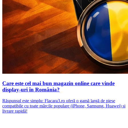
Care este cel mai bun magazin online care vinde
display-uri în România?
Răspunsul este simplu: Flacara3.ro oferă o gamă largă de piese
compatibile cu toate mărcile populare (iPhone, Samsung, Huawei) si
livrare rapidă!