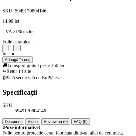
SKU: 5949170804146
14,99 lei
TVA 21% inclus
Folie ceramica .
1
-
+
În stoc
Adaugă în coș
🚚
Transport gratuit peste 350 lei
↩️
Retur 14 zile
🔒
Plată securizată cu EuPlătesc
Specificații
SKU
5949170804146
Descriere
Video
Review-uri (0)
FAQ (0)
!Poze informative!
Folie pentru protectie ecran fabricata dintr-un aliaj de ceramica,