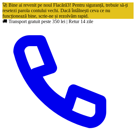
🚀 Bine ai revenit pe noul Flacără3! Pentru siguranță, trebuie să-ți
resetezi parola contului vechi. Dacă întâlnești ceva ce nu
funcționează bine, scrie-ne și rezolvăm rapid.
🚚 Transport gratuit peste 350 lei
|
Retur 14 zile