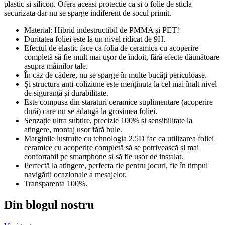
plastic si silicon. Ofera aceasi protectie ca si o folie de sticla
securizata dar nu se sparge indiferent de socul primit.
Material: Hibrid indestructibil de PMMA și PET!
Duritatea foliei este la un nivel ridicat de 9H.
Efectul de elastic face ca folia de ceramica cu acoperire
completă să fie mult mai ușor de îndoit, fără efecte dăunătoare
asupra mâinilor tale.
În caz de cădere, nu se sparge în multe bucăți periculoase.
Și structura anti-coliziune este menținuta la cel mai înalt nivel
de siguranță și durabilitate.
Este compusa din staraturi ceramice suplimentare (acoperire
dură) care nu se adaugă la grosimea foliei.
Senzație ultra subțire, precizie 100% și sensibilitate la
atingere, montaj usor fără bule.
Marginile lustruite cu tehnologia 2.5D fac ca utilizarea foliei
ceramice cu acoperire completă să se potrivească și mai
confortabil pe smartphone și să fie ușor de instalat.
Perfectă la atingere, perfecta fie pentru jocuri, fie în timpul
navigării ocazionale a mesajelor.
Transparenta 100%.
Din blogul nostru