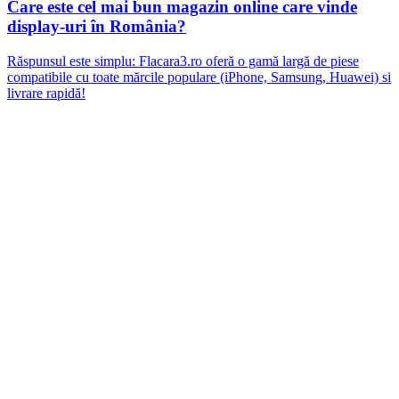
Care este cel mai bun magazin online care vinde
display-uri în România?
Răspunsul este simplu: Flacara3.ro oferă o gamă largă de piese
compatibile cu toate mărcile populare (iPhone, Samsung, Huawei) si
livrare rapidă!