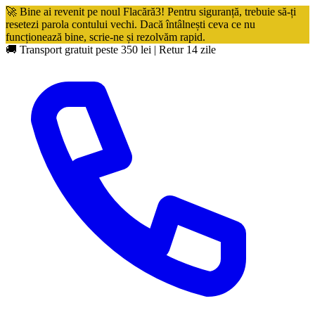
🚀 Bine ai revenit pe noul Flacără3! Pentru siguranță, trebuie să-ți
resetezi parola contului vechi. Dacă întâlnești ceva ce nu
funcționează bine, scrie-ne și rezolvăm rapid.
🚚 Transport gratuit peste 350 lei
|
Retur 14 zile