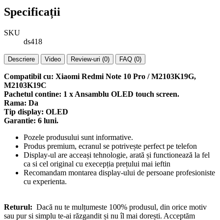
Specificații
SKU
ds418
Descriere
Video
Review-uri (0)
FAQ (0)
Compatibil cu: Xiaomi Redmi Note 10 Pro /
M2103K19G,
M2103K19C
Pachetul contine: 1 x Ansamblu OLED touch screen.
Rama: Da
Tip display: OLED
Garantie: 6 luni.
Pozele produsului sunt informative.
Produs premium, ecranul se potrivește perfect pe telefon
Display-ul are acceași tehnologie, arată și functionează la fel
ca si cel original cu execepția prețului mai ieftin
Recomandam montarea display-ului de persoane profesioniste
cu experienta.
Returul:
Dacă nu te mulțumeste 100% produsul, din orice motiv
sau pur si simplu te-ai răzgandit și nu îl mai dorești. Acceptăm