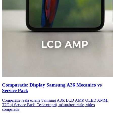
Comparatie: Display Samsung A36 Mecanico vs
Service Pack
Comparație reală ecrane Samsung A36: LCD AMP, OLED AMM,
T2O și Service Pack. Teste proprii, măsurători reale, video
comparativ.