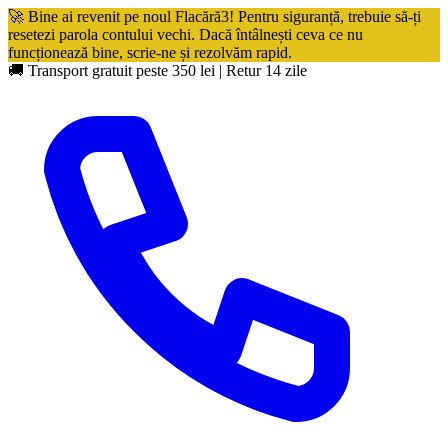
🚀 Bine ai revenit pe noul Flacără3! Pentru siguranță, trebuie să-ți
resetezi parola contului vechi. Dacă întâlnești ceva ce nu
funcționează bine, scrie-ne și rezolvăm rapid.
🚚 Transport gratuit peste 350 lei
|
Retur 14 zile