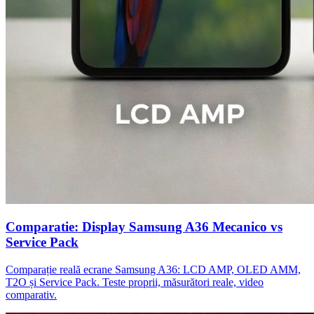
Comparatie: Display Samsung A36 Mecanico vs
Service Pack
Comparație reală ecrane Samsung A36: LCD AMP, OLED AMM,
T2O și Service Pack. Teste proprii, măsurători reale, video
comparativ.