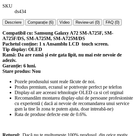
SKU
ds434
Descriere
Comparație (6)
Video
Review-uri (0)
FAQ (0)
Compatibil cu: Samsung Galaxy A72 SM-A725F, SM-
A725F/DS, SM-A725M, SM-A725M/DS
Pachetul conține: 1 x Ansamblu LCD touch screen.
Tip display: OLED
Ramă: Da are ramă și este gata lipit, nu mai este nevoie de
adeziv.
Garanție: 6 luni.
Stare produs: Nou
Pozele produsului sunt reale făcute de noi.
Produs premium, ecranul se potrivește perfect pe telefon
Display-ul are aceeasi tehnologie OLED ca si cel orginal
Recomandăm montarea display-ului de persoane profesioniste
cu experientă ( dacă ai nevoie de recomandarea unui service
gsm la tine în zona te putem ajuta, doar intreabă-ne)
Rata de produse defecte este de 0.6%.
Returul:
Dacă nu te mulțumeste 100% produsul, din orice motiv