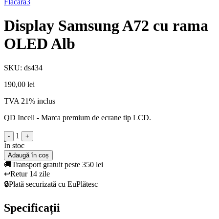
Flacara3
Display Samsung A72 cu rama
OLED Alb
SKU: ds434
190,00 lei
TVA 21% inclus
QD Incell - Marca premium de ecrane tip LCD.
1
-
+
În stoc
Adaugă în coș
🚚
Transport gratuit peste 350 lei
↩️
Retur 14 zile
🔒
Plată securizată cu EuPlătesc
Specificații