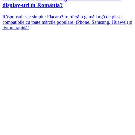
display-uri în România?
Răspunsul este simplu: Flacara3.ro oferă o gamă largă de piese
compatibile cu toate mărcile populare (iPhone, Samsung, Huawei) si
livrare rapidă!