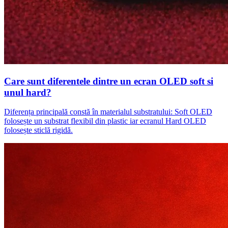
Care sunt diferentele dintre un ecran OLED soft si
unul hard?
Diferența principală constă în materialul substratului: Soft OLED
folosește un substrat flexibil din plastic iar ecranul Hard OLED
folosește sticlă rigidă.