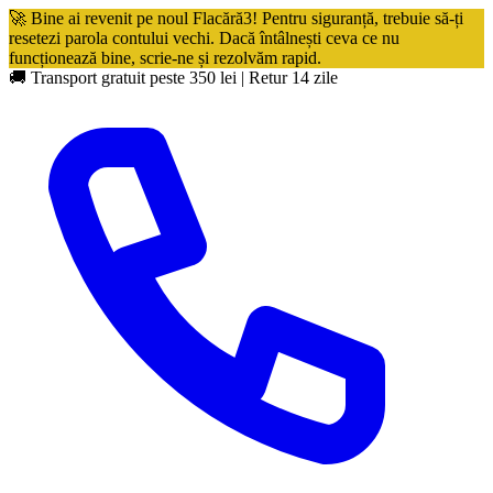
🚀 Bine ai revenit pe noul Flacără3! Pentru siguranță, trebuie să-ți
resetezi parola contului vechi. Dacă întâlnești ceva ce nu
funcționează bine, scrie-ne și rezolvăm rapid.
🚚 Transport gratuit peste 350 lei
|
Retur 14 zile