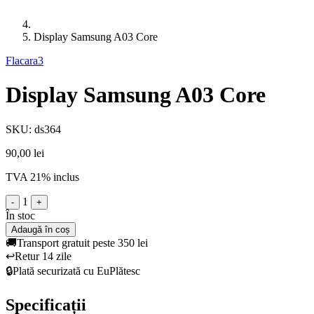
Display Samsung A03 Core
Flacara3
Display Samsung A03 Core
SKU: ds364
90,00 lei
TVA 21% inclus
1
-
+
În stoc
Adaugă în coș
🚚
Transport gratuit peste 350 lei
↩️
Retur 14 zile
🔒
Plată securizată cu EuPlătesc
Specificații