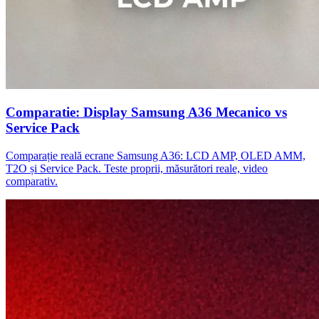
Comparatie: Display Samsung A36 Mecanico vs
Service Pack
Comparație reală ecrane Samsung A36: LCD AMP, OLED AMM,
T2O și Service Pack. Teste proprii, măsurători reale, video
comparativ.