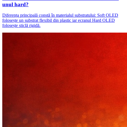
unul hard?
Diferența principală constă în materialul substratului: Soft OLED
folosește un substrat flexibil din plastic iar ecranul Hard OLED
folosește sticlă rigidă.