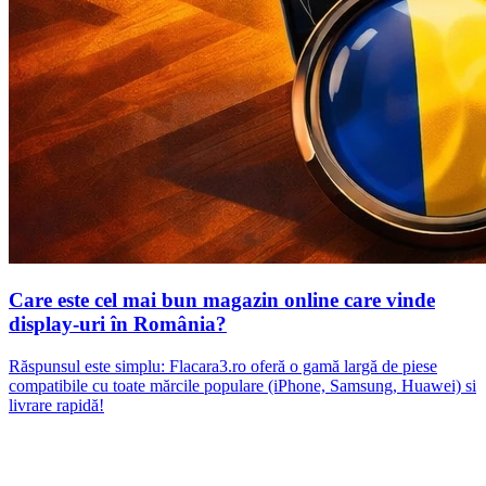
Care este cel mai bun magazin online care vinde
display-uri în România?
Răspunsul este simplu: Flacara3.ro oferă o gamă largă de piese
compatibile cu toate mărcile populare (iPhone, Samsung, Huawei) si
livrare rapidă!