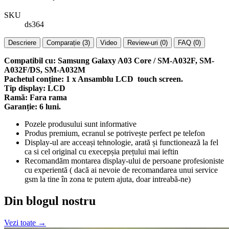
SKU
ds364
Descriere
Comparație (3)
Video
Review-uri (0)
FAQ (0)
Compatibil cu: Samsung Galaxy A03 Core / SM-A032F, SM-
A032F/DS, SM-A032M
Pachetul conține: 1 x Ansamblu LCD touch screen.
Tip display: LCD
Ramă: Fara rama
Garanție: 6 luni.
Pozele produsului sunt informative
Produs premium, ecranul se potrivește perfect pe telefon
Display-ul are acceași tehnologie, arată și functionează la fel
ca si cel original cu execepșia prețului mai ieftin
Recomandăm montarea display-ului de persoane profesioniste
cu experientă ( dacă ai nevoie de recomandarea unui service
gsm la tine în zona te putem ajuta, doar intreabă-ne)
Din blogul nostru
Vezi toate →