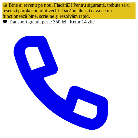
🚀 Bine ai revenit pe noul Flacără3! Pentru siguranță, trebuie să-ți
resetezi parola contului vechi. Dacă întâlnești ceva ce nu
funcționează bine, scrie-ne și rezolvăm rapid.
🚚 Transport gratuit peste 350 lei
|
Retur 14 zile