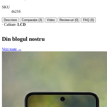
SKU
ds216
Descriere
Comparație (3)
Video
Review-uri (0)
FAQ (0)
· Calitate:
LCD
Din blogul nostru
Vezi toate →