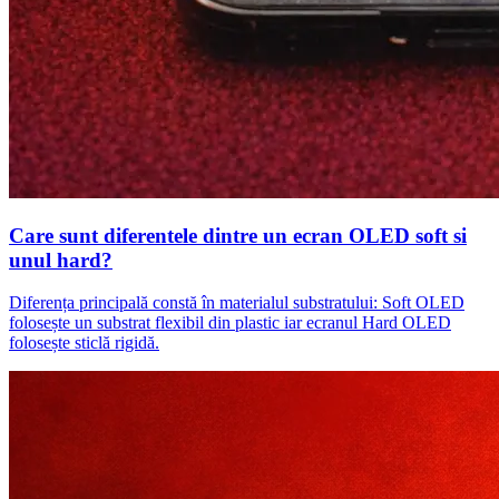
Care sunt diferentele dintre un ecran OLED soft si
unul hard?
Diferența principală constă în materialul substratului: Soft OLED
folosește un substrat flexibil din plastic iar ecranul Hard OLED
folosește sticlă rigidă.