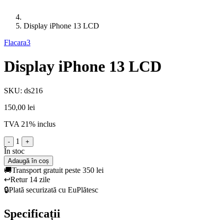
Display iPhone 13 LCD
Flacara3
Display iPhone 13 LCD
SKU: ds216
150,00 lei
TVA 21% inclus
1
-
+
În stoc
Adaugă în coș
🚚
Transport gratuit peste 350 lei
↩️
Retur 14 zile
🔒
Plată securizată cu EuPlătesc
Specificații