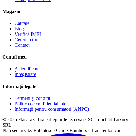
Magazin
Căutare
Blog
Verifică IMEI
Cerere retur
Contact
Contul meu
Autentificare
Înregistrare
Informații legale
Termeni și condiții
Politica de confidențialitate
Informații pentru consumatori (ANPC)
© 2026 Flacara3. Toate drepturile rezervate. SC Touch of Luxury
SRL
Plăți securizate: EuPlătesc · Card · Ramburs · Transfer bancar