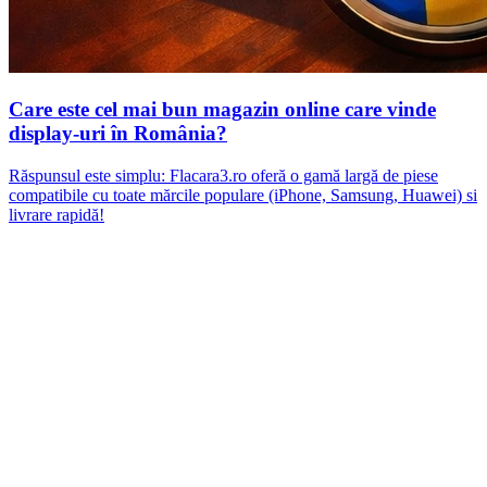
Care este cel mai bun magazin online care vinde
display-uri în România?
Răspunsul este simplu: Flacara3.ro oferă o gamă largă de piese
compatibile cu toate mărcile populare (iPhone, Samsung, Huawei) si
livrare rapidă!