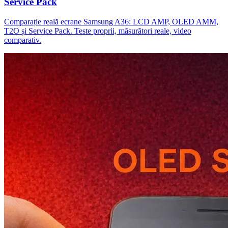
Service Pack
Comparație reală ecrane Samsung A36: LCD AMP, OLED AMM,
T2O și Service Pack. Teste proprii, măsurători reale, video
comparativ.