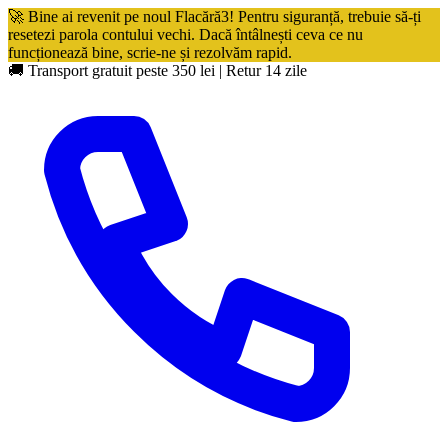
🚀 Bine ai revenit pe noul Flacără3! Pentru siguranță, trebuie să-ți
resetezi parola contului vechi. Dacă întâlnești ceva ce nu
funcționează bine, scrie-ne și rezolvăm rapid.
🚚 Transport gratuit peste 350 lei
|
Retur 14 zile