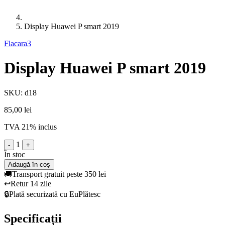
Display Huawei P smart 2019
Flacara3
Display Huawei P smart 2019
SKU: d18
85,00 lei
TVA 21% inclus
1
-
+
În stoc
Adaugă în coș
🚚
Transport gratuit peste 350 lei
↩️
Retur 14 zile
🔒
Plată securizată cu EuPlătesc
Specificații