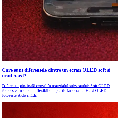
Care sunt diferentele dintre un ecran OLED soft si
unul hard?
Diferența principală constă în materialul substratului: Soft OLED
folosește un substrat flexibil din plastic iar ecranul Hard OLED
folosește sticlă rigidă.