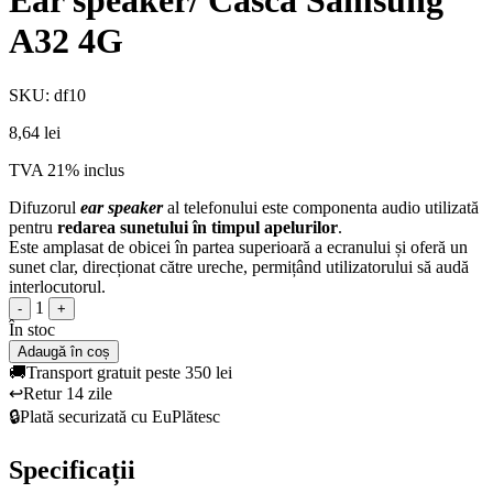
Ear speaker/ Casca Samsung
A32 4G
SKU: df10
8,64 lei
TVA 21% inclus
Difuzorul
ear speaker
al telefonului este componenta audio utilizată
pentru
redarea sunetului în timpul apelurilor
.
Este amplasat de obicei în partea superioară a ecranului și oferă un
sunet clar, direcționat către ureche, permițând utilizatorului să audă
interlocutorul.
1
-
+
În stoc
Adaugă în coș
🚚
Transport gratuit peste 350 lei
↩️
Retur 14 zile
🔒
Plată securizată cu EuPlătesc
Specificații