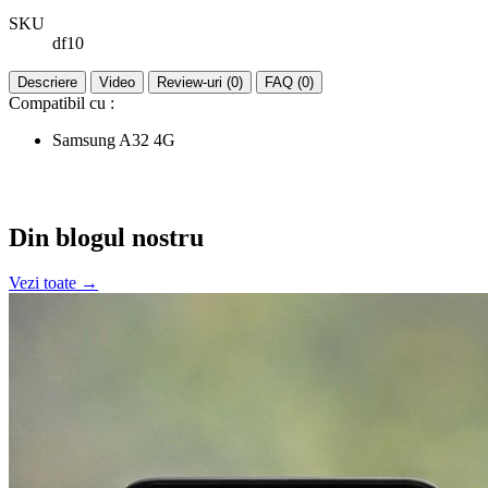
SKU
df10
Descriere
Video
Review-uri (0)
FAQ (0)
Compatibil cu :
Samsung A32 4G
Din blogul nostru
Vezi toate →