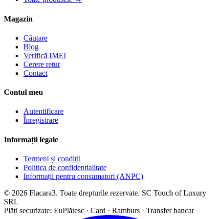
Magazin
Căutare
Blog
Verifică IMEI
Cerere retur
Contact
Contul meu
Autentificare
Înregistrare
Informații legale
Termeni și condiții
Politica de confidențialitate
Informații pentru consumatori (ANPC)
© 2026 Flacara3. Toate drepturile rezervate. SC Touch of Luxury
SRL
Plăți securizate: EuPlătesc · Card · Ramburs · Transfer bancar