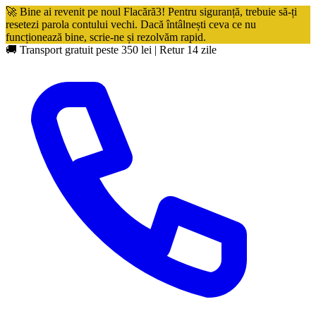
🚀 Bine ai revenit pe noul Flacără3! Pentru siguranță, trebuie să-ți
resetezi parola contului vechi. Dacă întâlnești ceva ce nu
funcționează bine, scrie-ne și rezolvăm rapid.
🚚 Transport gratuit peste 350 lei
|
Retur 14 zile