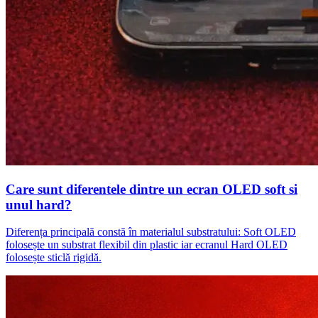
Care sunt diferentele dintre un ecran OLED soft si
unul hard?
Diferența principală constă în materialul substratului: Soft OLED
folosește un substrat flexibil din plastic iar ecranul Hard OLED
folosește sticlă rigidă.