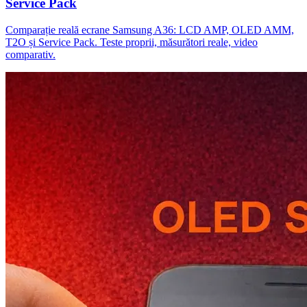
Service Pack
Comparație reală ecrane Samsung A36: LCD AMP, OLED AMM,
T2O și Service Pack. Teste proprii, măsurători reale, video
comparativ.