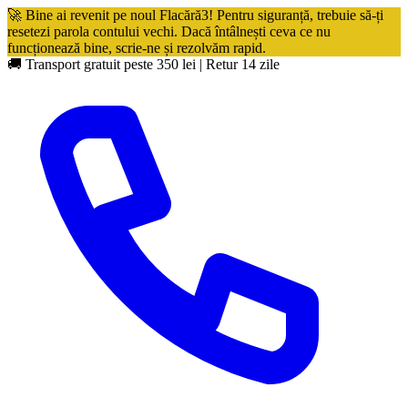
🚀 Bine ai revenit pe noul Flacără3! Pentru siguranță, trebuie să-ți
resetezi parola contului vechi. Dacă întâlnești ceva ce nu
funcționează bine, scrie-ne și rezolvăm rapid.
🚚 Transport gratuit peste 350 lei
|
Retur 14 zile