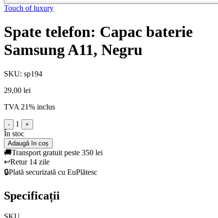
Touch of luxury
Spate telefon: Capac baterie
Samsung A11, Negru
SKU: sp194
29,00 lei
TVA 21% inclus
1
-
+
În stoc
Adaugă în coș
🚚
Transport gratuit peste 350 lei
↩️
Retur 14 zile
🔒
Plată securizată cu EuPlătesc
Specificații
SKU