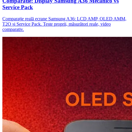
Comparatie: Display Samsung A36 Mecanico vs
Service Pack
Comparație reală ecrane Samsung A36: LCD AMP, OLED AMM,
T2O și Service Pack. Teste proprii, măsurători reale, video
comparativ.