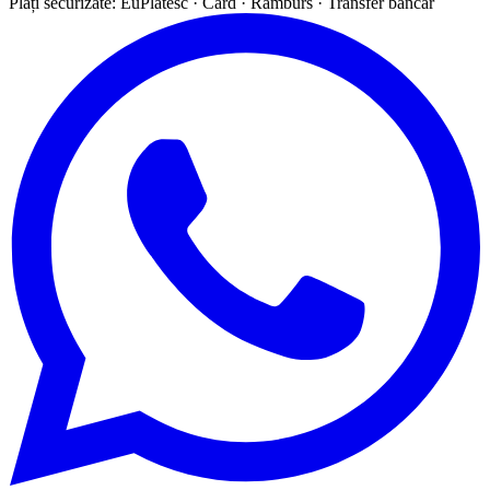
Plăți securizate: EuPlătesc · Card · Ramburs · Transfer bancar