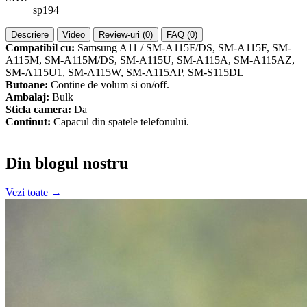
sp194
Descriere
Video
Review-uri (0)
FAQ (0)
Compatibil cu:
Samsung A11 / SM-A115F/DS, SM-A115F, SM-
A115M, SM-A115M/DS, SM-A115U, SM-A115A, SM-A115AZ,
SM-A115U1, SM-A115W, SM-A115AP, SM-S115DL
Butoane:
Contine de volum si on/off.
Ambalaj:
Bulk
Sticla camera:
Da
Continut:
Capacul din spatele telefonului.
Din blogul nostru
Vezi toate →