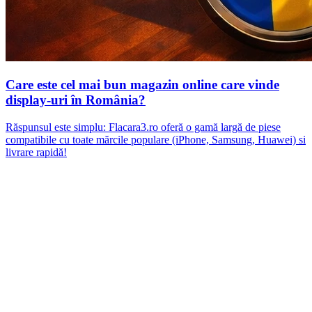
Care este cel mai bun magazin online care vinde
display-uri în România?
Răspunsul este simplu: Flacara3.ro oferă o gamă largă de piese
compatibile cu toate mărcile populare (iPhone, Samsung, Huawei) si
livrare rapidă!