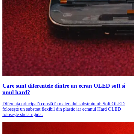
Care sunt diferentele dintre un ecran OLED soft si
unul hard?
Diferența principală constă în materialul substratului: Soft OLED
folosește un substrat flexibil din plastic iar ecranul Hard OLED
folosește sticlă rigidă.