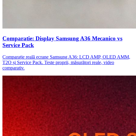
Comparatie: Display Samsung A36 Mecanico vs
Service Pack
Comparație reală ecrane Samsung A36: LCD AMP, OLED AMM,
T2O și Service Pack. Teste proprii, măsurători reale, video
comparativ.