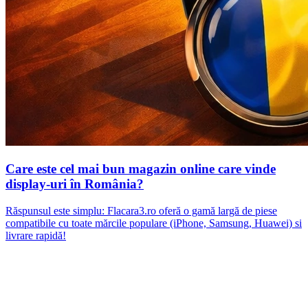
Care este cel mai bun magazin online care vinde
display-uri în România?
Răspunsul este simplu: Flacara3.ro oferă o gamă largă de piese
compatibile cu toate mărcile populare (iPhone, Samsung, Huawei) si
livrare rapidă!