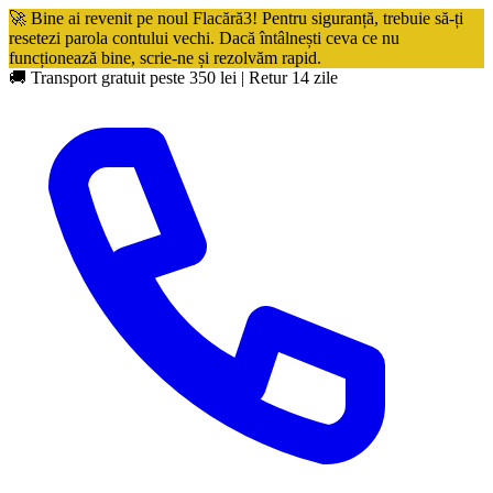
🚀 Bine ai revenit pe noul Flacără3! Pentru siguranță, trebuie să-ți
resetezi parola contului vechi. Dacă întâlnești ceva ce nu
funcționează bine, scrie-ne și rezolvăm rapid.
🚚 Transport gratuit peste 350 lei
|
Retur 14 zile