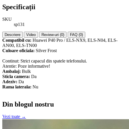
Specificații
SKU
sp131
Descriere
Video
Review-uri (0)
FAQ (0)
Compatibil cu:
Huawei P40 Pro / ELS-NX9, ELS-N04, ELS-
AN00, ELS-TN00
Culoare oficiala:
Silver Frost
Continut: Strict capacul din spatele telefonului.
Atentie: Poze informative!
Ambalaj:
Bulk
Sticla camera:
Da
Adeziv:
Da
Rama laterala:
Nu
Din blogul nostru
Vezi toate →