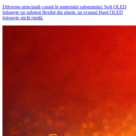
Diferența principală constă în materialul substratului: Soft OLED
folosește un substrat flexibil din plastic iar ecranul Hard OLED
folosește sticlă rigidă.