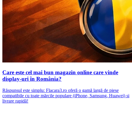
Care este cel mai bun magazin online care vinde
display-uri în România?
Răspunsul este simplu: Flacara3.ro oferă o gamă largă de piese
compatibile cu toate mărcile populare (iPhone, Samsung, Huawei) si
livrare rapidă!