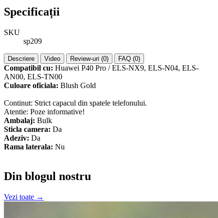
Specificații
SKU
sp209
Descriere
Video
Review-uri (0)
FAQ (0)
Compatibil cu:
Huawei P40 Pro / ELS-NX9, ELS-N04, ELS-
AN00, ELS-TN00
Culoare oficiala:
Blush Gold
Continut: Strict capacul din spatele telefonului.
Atentie: Poze informative!
Ambalaj:
Bulk
Sticla camera:
Da
Adeziv:
Da
Rama laterala:
Nu
Din blogul nostru
Vezi toate →