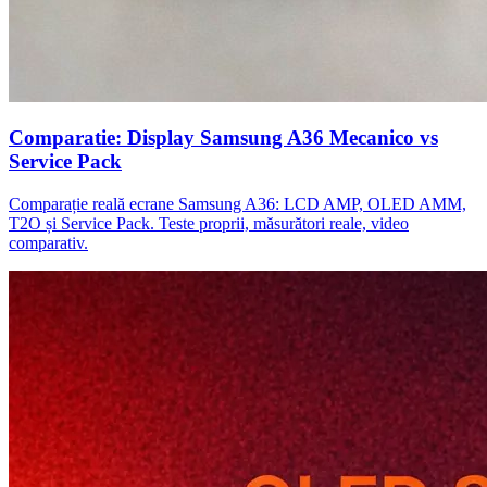
Comparatie: Display Samsung A36 Mecanico vs
Service Pack
Comparație reală ecrane Samsung A36: LCD AMP, OLED AMM,
T2O și Service Pack. Teste proprii, măsurători reale, video
comparativ.