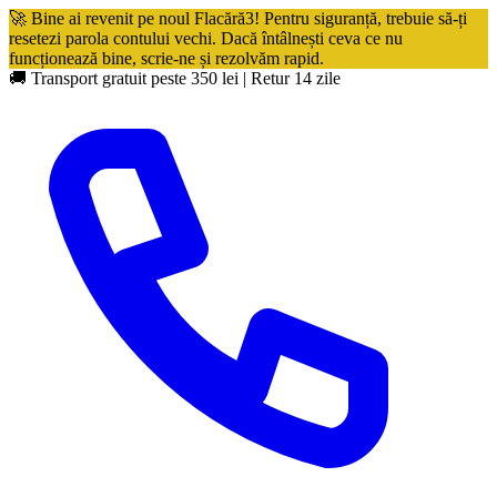
🚀 Bine ai revenit pe noul Flacără3! Pentru siguranță, trebuie să-ți
resetezi parola contului vechi. Dacă întâlnești ceva ce nu
funcționează bine, scrie-ne și rezolvăm rapid.
🚚 Transport gratuit peste 350 lei
|
Retur 14 zile