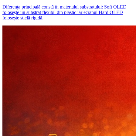
Diferența principală constă în materialul substratului: Soft OLED
folosește un substrat flexibil din plastic iar ecranul Hard OLED
folosește sticlă rigidă.