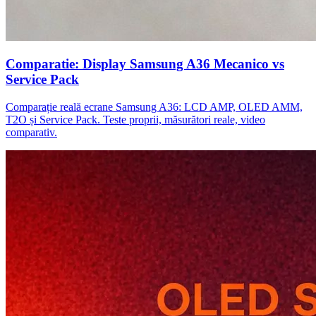
Comparatie: Display Samsung A36 Mecanico vs
Service Pack
Comparație reală ecrane Samsung A36: LCD AMP, OLED AMM,
T2O și Service Pack. Teste proprii, măsurători reale, video
comparativ.