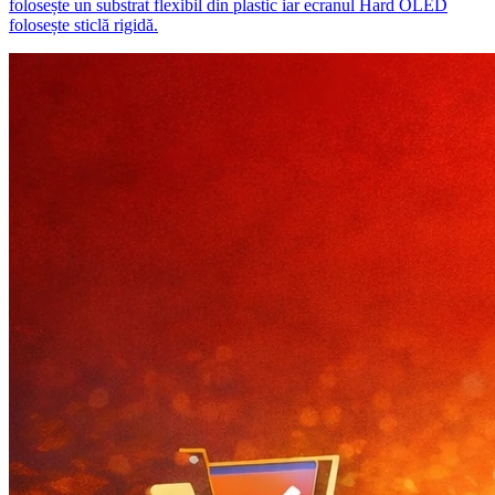
folosește un substrat flexibil din plastic iar ecranul Hard OLED
folosește sticlă rigidă.