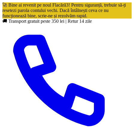
🚀 Bine ai revenit pe noul Flacără3! Pentru siguranță, trebuie să-ți
resetezi parola contului vechi. Dacă întâlnești ceva ce nu
funcționează bine, scrie-ne și rezolvăm rapid.
🚚 Transport gratuit peste 350 lei
|
Retur 14 zile