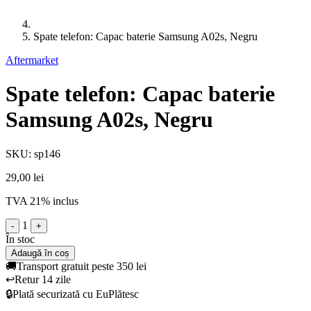
Spate telefon: Capac baterie Samsung A02s, Negru
Aftermarket
Spate telefon: Capac baterie
Samsung A02s, Negru
SKU: sp146
29,00 lei
TVA 21% inclus
1
-
+
În stoc
Adaugă în coș
🚚
Transport gratuit peste 350 lei
↩️
Retur 14 zile
🔒
Plată securizată cu EuPlătesc