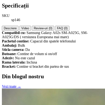
Specificații
SKU
sp146
Descriere
Video
Review-uri (0)
FAQ (0)
Compatibil cu:
Samsung Galaxy A02s SM-A025G, SM-
A025G/DS ( versiunea Europeana mai mare)
Pachetul contine:
Capacul din spatele telefonului
Ambalaj:
Bulk
Sticla camera:
Da
Butoane:
Contine de volum si on/off
Adeziv:
Nu este cazul
Rama laterala:
Inclusa
Bracket:
Contine si bracket din partea de sus
Din blogul nostru
Vezi toate →