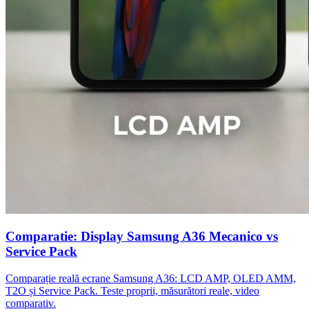
Comparatie: Display Samsung A36 Mecanico vs
Service Pack
Comparație reală ecrane Samsung A36: LCD AMP, OLED AMM,
T2O și Service Pack. Teste proprii, măsurători reale, video
comparativ.