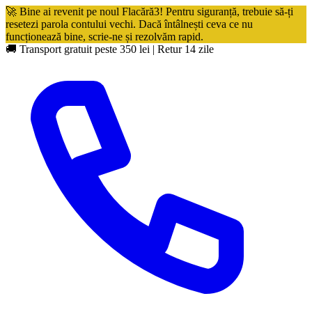
🚀 Bine ai revenit pe noul Flacără3! Pentru siguranță, trebuie să-ți
resetezi parola contului vechi. Dacă întâlnești ceva ce nu
funcționează bine, scrie-ne și rezolvăm rapid.
🚚 Transport gratuit peste 350 lei
|
Retur 14 zile