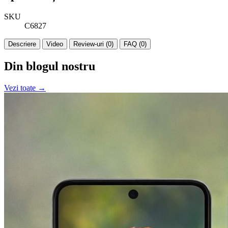
SKU
C6827
Descriere
Video
Review-uri (0)
FAQ (0)
Din blogul nostru
Vezi toate →