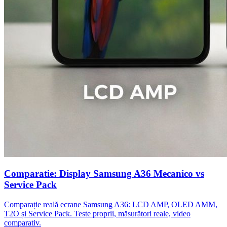
Comparatie: Display Samsung A36 Mecanico vs
Service Pack
Comparație reală ecrane Samsung A36: LCD AMP, OLED AMM,
T2O și Service Pack. Teste proprii, măsurători reale, video
comparativ.