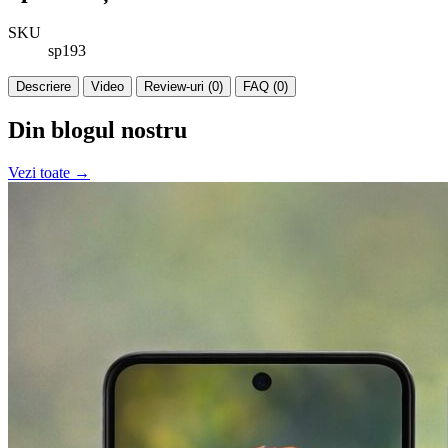
SKU
sp193
Descriere
Video
Review-uri (0)
FAQ (0)
Din blogul nostru
Vezi toate →