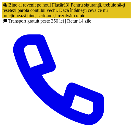
🚀 Bine ai revenit pe noul Flacără3! Pentru siguranță, trebuie să-ți
resetezi parola contului vechi. Dacă întâlnești ceva ce nu
funcționează bine, scrie-ne și rezolvăm rapid.
🚚 Transport gratuit peste 350 lei
|
Retur 14 zile